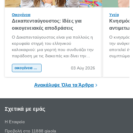
Οικογένεια
Υγεία
Δεκαπενταύγουστος: Ιδέες για
Κνησμός: 
οικογενειακές αποδράσεις
αντιμετωπ
Ο Δεκαπενταύγουστος είναι για πολλούς η
Ο κνησμός ε
κορυφαία στιγμή του ελληνικού
την ανάγκη 
καλοκαιριού: μια γιορτή που συνδυάζει την
αποτελεί έν
παράδοση με τις διακοπές και δίνει την
συμπτώματα
αφορμή για ταξίδια σε κάθε γωνιά της
άνθρωποι κά
03 Αύγ 2026
χώρας. Είτε πρόκειται για λίγες μέρες
οικογένεια & παιδί
πληροφορίες 
ξεγνοιασιάς είτε για μια σύντομη εξόρμηση.
καθώς μπορε
επιμένει για
Ανακάλυψε Όλα τα Άρθρα
Σχετικά με εμάς
Η Εταιρεία
Προβολή στο 11888 giaola