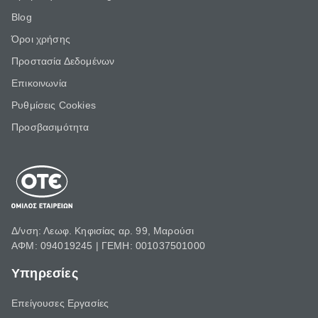
Blog
Όροι χρήσης
Προστασία Δεδομένων
Επικοινωνία
Ρυθμίσεις Cookies
Προσβασιμότητα
Δ/νση: Λεωφ. Κηφισίας αρ. 99, Μαρούσι
ΑΦΜ: 094019245 | ΓΕΜΗ: 001037501000
Υπηρεσίες
Επείγουσες Εργασίες