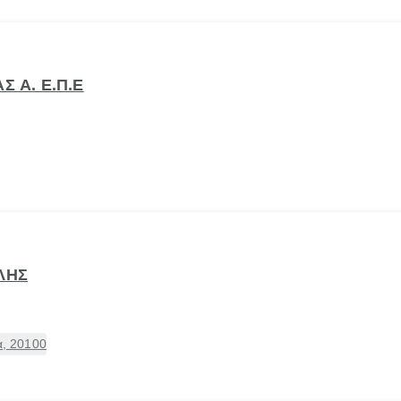
Σ Α. Ε.Π.Ε
ΛΗΣ
α, 20100