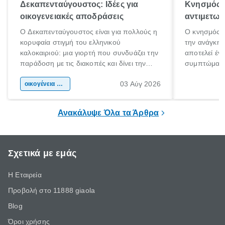
Δεκαπενταύγουστος: Ιδέες για
Κνησμός: 
οικογενειακές αποδράσεις
αντιμετωπ
Ο Δεκαπενταύγουστος είναι για πολλούς η
Ο κνησμός ε
κορυφαία στιγμή του ελληνικού
την ανάγκη 
καλοκαιριού: μια γιορτή που συνδυάζει την
αποτελεί έν
παράδοση με τις διακοπές και δίνει την
συμπτώματα
αφορμή για ταξίδια σε κάθε γωνιά της
άνθρωποι κά
03 Αύγ 2026
χώρας. Είτε πρόκειται για λίγες μέρες
οικογένεια & παιδί
πληροφορίες 
ξεγνοιασιάς είτε για μια σύντομη εξόρμηση.
καθώς μπορε
επιμένει για
Ανακάλυψε Όλα τα Άρθρα
Σχετικά με εμάς
Η Εταιρεία
Προβολή στο 11888 giaola
Blog
Όροι χρήσης