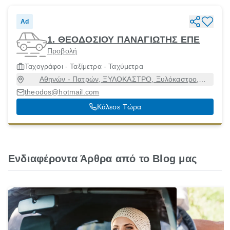
Ad
1. ΘΕΟΔΟΣΙΟΥ ΠΑΝΑΓΙΩΤΗΣ ΕΠΕ
Προβολή
Ταχογράφοι - Ταξίμετρα - Ταχύμετρα
Αθηνών - Πατρών, ΞΥΛΟΚΑΣΤΡΟ, Ξυλόκαστρο,
Κορινθία, 20100
theodos@hotmail.com
Κάλεσε Τώρα
Ενδιαφέροντα Άρθρα από το Blog μας