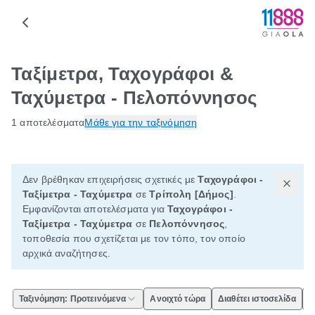
Ταξίμετρα, Ταχογράφοι &
Ταχύμετρα - Πελοπόννησος
1 αποτελέσματα
Μάθε για την ταξινόμηση
Δεν βρέθηκαν επιχειρήσεις σχετικές με
Ταχογράφοι -
Ταξίμετρα - Ταχύμετρα
σε
Τρίπολη [Δήμος]
.
Εμφανίζονται αποτελέσματα για
Ταχογράφοι -
Ταξίμετρα - Ταχύμετρα
σε
Πελοπόννησος
,
τοποθεσία που σχετίζεται με τον τόπο, τον οποίο
αρχικά αναζήτησες.
Ταξινόμηση: Προτεινόμενα
Ανοιχτό τώρα
Διαθέτει ιστοσελίδα
Ε