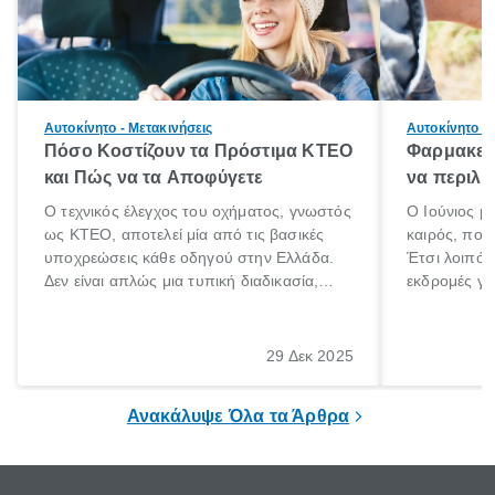
Αυτοκίνητο - Μετακινήσεις
Αυτοκίνητο - 
Πόσο Κοστίζουν τα Πρόστιμα ΚΤΕΟ
Φαρμακείο
και Πώς να τα Αποφύγετε
να περιλα
Ο τεχνικός έλεγχος του οχήματος, γνωστός
Ο Ιούνιος μ
ως ΚΤΕΟ, αποτελεί μία από τις βασικές
καιρός, που 
υποχρεώσεις κάθε οδηγού στην Ελλάδα.
Έτσι λοιπόν
Δεν είναι απλώς μια τυπική διαδικασία,
εκδρομές για
αλλά ένα ουσιαστικό μέτρο για την
ρυθμούς θα 
ασφάλεια των επιβατών, των άλλων
πηγαίνουμε 
οδηγών και του περιβάλλοντος. Ωστόσο,
29 Δεκ 2025
πολλοί ιδιοκτήτες οχημάτων αμελούν την
προθεσμία του ελέγχου.
Ανακάλυψε Όλα τα Άρθρα