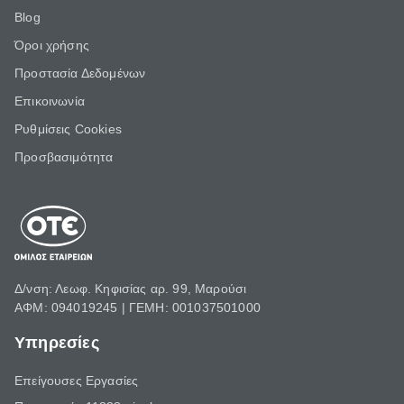
Blog
Όροι χρήσης
Προστασία Δεδομένων
Επικοινωνία
Ρυθμίσεις Cookies
Προσβασιμότητα
Δ/νση: Λεωφ. Κηφισίας αρ. 99, Μαρούσι
ΑΦΜ: 094019245 | ΓΕΜΗ: 001037501000
Υπηρεσίες
Επείγουσες Εργασίες