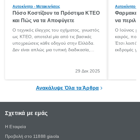
Αυτοκίνητο - Μετακινήσεις
Αυτοκίνητο - 
Πόσο Κοστίζουν τα Πρόστιμα ΚΤΕΟ
Φαρμακείο
και Πώς να τα Αποφύγετε
να περιλα
Ο τεχνικός έλεγχος του οχήματος, γνωστός
Ο Ιούνιος μ
ως ΚΤΕΟ, αποτελεί μία από τις βασικές
καιρός, που 
υποχρεώσεις κάθε οδηγού στην Ελλάδα.
Έτσι λοιπόν
Δεν είναι απλώς μια τυπική διαδικασία,
εκδρομές για
αλλά ένα ουσιαστικό μέτρο για την
ρυθμούς θα 
ασφάλεια των επιβατών, των άλλων
πηγαίνουμε 
οδηγών και του περιβάλλοντος. Ωστόσο,
29 Δεκ 2025
πολλοί ιδιοκτήτες οχημάτων αμελούν την
προθεσμία του ελέγχου.
Ανακάλυψε Όλα τα Άρθρα
Σχετικά με εμάς
Η Εταιρεία
Προβολή στο 11888 giaola