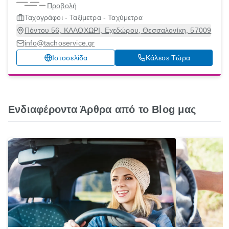
Προβολή
Ταχογράφοι - Ταξίμετρα - Ταχύμετρα
Πόντου 56, ΚΑΛΟΧΩΡΙ, Εχεδώρου, Θεσσαλονίκη, 57009
info@tachoservice.gr
Ιστοσελίδα
Κάλεσε Τώρα
Ενδιαφέροντα Άρθρα από το Blog μας