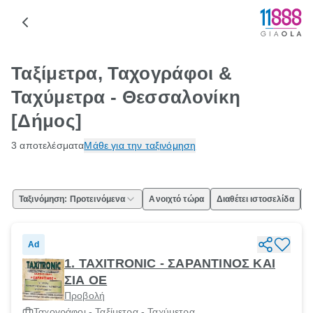
Ταξίμετρα, Ταχογράφοι &
Ταχύμετρα - Θεσσαλονίκη
[Δήμος]
3 αποτελέσματα
Μάθε για την ταξινόμηση
Ταξινόμηση: Προτεινόμενα
Ανοιχτό τώρα
Διαθέτει ιστοσελίδα
Ε
Ad
1. TAXITRONIC - ΣΑΡΑΝΤΙΝΟΣ ΚΑΙ
ΣΙΑ ΟΕ
Προβολή
Ταχογράφοι - Ταξίμετρα - Ταχύμετρα