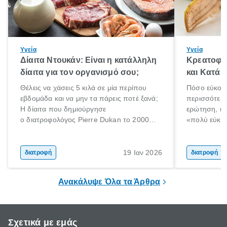
Υγεία
Υγεία
Δίαιτα Ντουκάν: Είναι η κατάλληλη
Κρεατοφαγ
δίαιτα για τον οργανισμό σου;
και Κατά 
Θέλεις να χάσεις 5 κιλά σε μία περίπου
Πόσο εύκολα
εβδομάδα και να μην τα πάρεις ποτέ ξανά;
περισσότερε
Η δίαιτα που δημιούργησε
ερώτηση, η 
ο διατροφολόγος Pierre Dukan το 2000
«πολύ εύκο
μπορεί να δώσει τέτοιες υποσχέσεις.
τρώω κρέας
Χαμηλές σε λιπαρά πηγές πρωτεϊνών,
ελάχιστοι εί
δημητριακά ολικής άλεσης, άφθονο νερό,
ακόμα λιγότε
19 Ιαν 2026
διατροφή
διατροφή
και ένας ημερήσιος περίπατος 20 λεπτών
γιατί θα πρ
είναι τα κλειδιά της.
τρώνε κρέας
Ανακάλυψε Όλα τα Άρθρα
Σχετικά με εμάς