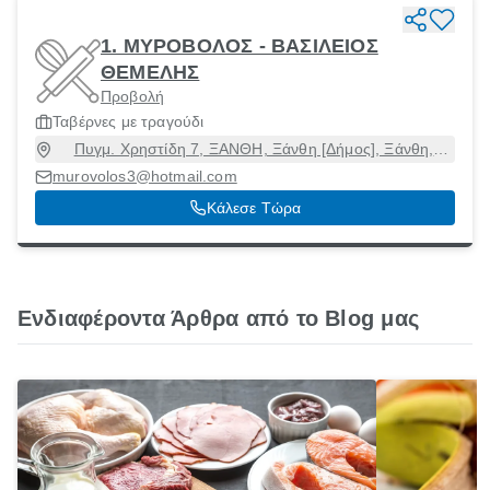
1. ΜΥΡΟΒΟΛΟΣ - ΒΑΣΙΛΕΙΟΣ
ΘΕΜΕΛΗΣ
Προβολή
Ταβέρνες με τραγούδι
Πυγμ. Χρηστίδη 7, ΞΑΝΘΗ, Ξάνθη [Δήμος], Ξάνθη,
67100
murovolos3@hotmail.com
Κάλεσε Τώρα
Ενδιαφέροντα Άρθρα από το Blog μας