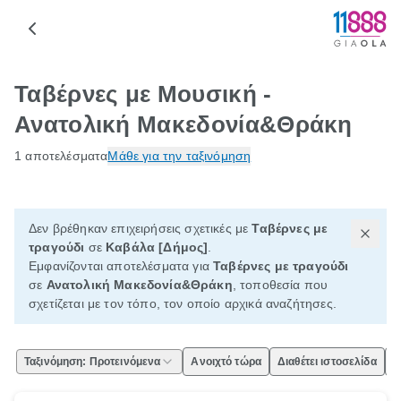
Ταβέρνες με Μουσική -
Ανατολική Μακεδονία&Θράκη
1 αποτελέσματα
Μάθε για την ταξινόμηση
Δεν βρέθηκαν επιχειρήσεις σχετικές με
Ταβέρνες με
τραγούδι
σε
Καβάλα [Δήμος]
.
Εμφανίζονται αποτελέσματα για
Ταβέρνες με τραγούδι
σε
Ανατολική Μακεδονία&Θράκη
, τοποθεσία που
σχετίζεται με τον τόπο, τον οποίο αρχικά αναζήτησες.
Ταξινόμηση: Προτεινόμενα
Ανοιχτό τώρα
Διαθέτει ιστοσελίδα
Ε