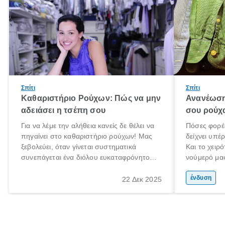
Σπίτι
Σπίτι
Καθαριστήριο Ρούχων: Πώς να μην
Ανανέωση
αδειάσει η τσέπη σου
σου ρούχ
Για να λέμε την αλήθεια κανείς δε θέλει να
Πόσες φορές
πηγαίνει στο καθαριστήριο ρούχων! Μας
δείχνει υπέ
ξεβολεύει, όταν γίνεται συστηματικά
Και το χειρό
συνεπάγεται ένα διόλου ευκαταφρόνητο
νούμερό μα
κόστος, ενώ όταν το αποφεύγουμε
μετανιώσει 
δυστυχώς τα αποτελέσματα στα ρούχα ή
που φορούσ
ένδυση
22 Δεκ 2025
τα πανωφόρια μας είναι καταστροφικά.
μόδα»;
Έχεις βάλει ποτέ πουπουλένιο μπουφάν
στο πλυντήριο; Μην το κάνεις!