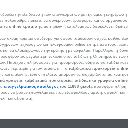
νδυάζει την εξειδίκευση των επαγγελματιών με την άμεση ενημέρωση γι
σε πολυάριθμα πακέτα, να συγκρίνουν προσφορές και να οργανώσουν 
ότητα
online κράτησης
εισιτηρίων ή καταλυμάτων διευκολύνει ιδιαίτ
αν ακόμη κρίσιμο σύνδεσμο για όσους ταξιδεύουν συχνά, καθώς εξα
ύγχρονων τεχνολογιών και πλατφορμών online επιτρέπει στους πελάτ
μές και να ολοκληρώνουν την κράτηση με ασφάλεια. Παράλληλα, η δυ
, προσφέροντας μεγαλύτερη ευκολία στον ταξιδιώτη. Οι υπηρεσίες των
ων. Παρέχουν πληροφορίες για προορισμούς, οδηγίες για ταξίδια και
ωμένη εμπειρία για τον ταξιδιώτη. Τα
ταξιδιωτικά πρακτορεία onlin
 και επιλογής, ενώ οι πελάτες μπορούν να διαχειρίζονται τις κρατήσε
ικά γραφεία
,
ταξιδιωτικά πρακτορεία
,
ταξιδιωτικά γραφεία online
, ο
επαγγελματικός κατάλογος
του
11888 giaola
προσφέρει πλήρη 
ορούν να βρουν επαγγελματίες που εξασφαλίζουν άμεση, ασφαλή και π
λή και αξιόπιστη.