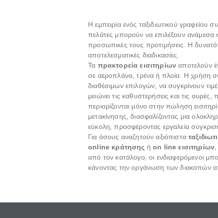
Η εμπειρία ενός ταξιδιωτικού γραφείου συ
πελάτες μπορούν να επιλέξουν ανάμεσα 
προσωπικές τους προτιμήσεις. Η δυνατ
αποτελεσματικές διαδικασίες.
Τα
πρακτορεία εισιτηρίων
αποτελούν έν
σε αεροπλάνα, τρένα ή πλοία. Η χρήση σ
διαθέσιμων επιλογών, να συγκρίνουν τι
μειώνει τις καθυστερήσεις και τις ουρές
περιορίζονται μόνο στην πώληση εισιτηρί
μετακίνησης, διασφαλίζοντας μια ολοκληρ
εύκολη, προσφέροντας εργαλεία σύγκρισης
Για όσους αναζητούν αξιόπιστα
ταξιδιωτ
online κράτησης
ή
on line εισιτηρίων
από τον κατάλογο, οι ενδιαφερόμενοι μπ
κάνοντας την οργάνωση των διακοπών απ