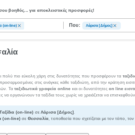
ου βοηθός...
για αποκλειστικές προσφορές!
Που:
α (on-line)
Λάρισα [Δήμος]
σαλία
νει πολύ πιο εύκολη χάρη στις δυνατότητες που προσφέρουν τα
ταξιδ
αι προσαρμοσμένες στις ανάγκες κάθε ταξιδιώτη, από την κράτηση εισι
πών. Τα
ταξιδιωτικά γραφεία online
και οι δυνατότητες
on line εισι
ς να οργανώνουν τα ταξίδια τους χωρίς να χρειάζεται να επισκεφθούν
Ταξίδια (on-line)
σε
Λάρισα [Δήμος]
.
α (on-line)
σε
Θεσσαλία
, τοποθεσία που σχετίζεται με τον τόπο, το