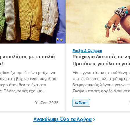
Ευεξία & Ομορφιά
 ντουλάπας με τα παλιά
Ρούχα για διακοπές σε νη
α!
Προτάσεις για όλα τα γο
 δεν έχουμε δει ένα ρούχο να
Είναι γνωστό πως το κάθε νησί 
ροχο στη βιτρίνα ενός μαγαζιού;
του ιδιαίτερο στυλ, ατμόσφαιρα
τερο όταν δεν το έχει στο
διαφορετικούς λόγους για να π
ς; Πόσες φορές έχουμε
Σκέψου πόσες φορές είσαι στο
που πετάξαμε εκείνο το σακάκι
οποίο πιάνει πολλά λιμάνια και
01 Σεπ 2025
αμε «κάποτε που ήταν στη
γύρω σου τόσο διαφορετικού
ένδυση
και στυλ. Ταξιδεύεις με το δρο
Πειραιάς, Τήνος, Μύκονος, Νά
Ανακάλυψε Όλα τα Άρθρα
Σαντορίνη, Πάρος.