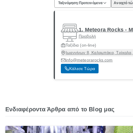
Ταξινόμηση:
Προτεινόμενα
Ανοιχτό τ
1. Meteora Rocks - 
Προβολή
Ταξίδια (on-line)
Ιωαννίνων 8, Καλαμπάκα, Τρίκαλα
info@meteorarocks.com
Κάλεσε Τώρα
Ενδιαφέροντα Άρθρα από το Blog μας