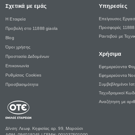
Σχετικά με εμάς
Υπηρεσίες
Επείγουσες Εργασ
Η Εταιρεία
Προσφορές 11888 
Προβολή στο 11888 giaola
Ραντεβού με Τεχνι
Blog
Όροι χρήσης
Χρήσιμα
Προστασία Δεδομένων
Επικοινωνία
Εφημερεύοντα Φα
Ρυθμίσεις Cookies
Εφημερεύοντα Νο
Συμβεβλημένοι Ια
Προσβασιμότητα
Ταχυδρομικοί Κωδι
Αναζήτηση με αρι
Δ/νση: Λεωφ. Κηφισίας αρ. 99, Μαρούσι
ΑΦΜ: 094019245 | ΓΕΜΗ: 001037501000