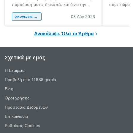
παράδοση με τις διακοπές και δίνει την
συμπτώματα
αφορμή για ταξίδια σε κάθε γωνιά της
άνθρωποι κά
03 Αύγ 2026
χώρας. Είτε πρόκειται για λίγες μέρες
οικογένεια & παιδί
πληροφορίες 
ξεγνοιασιάς είτε για μια σύντομη εξόρμηση.
καθώς μπορε
επιμένει για
Ανακάλυψε Όλα τα Άρθρα
Σχετικά με εμάς
Η Εταιρεία
Προβολή στο 11888 giaola
Blog
Όροι χρήσης
Προστασία Δεδομένων
Επικοινωνία
Ρυθμίσεις Cookies