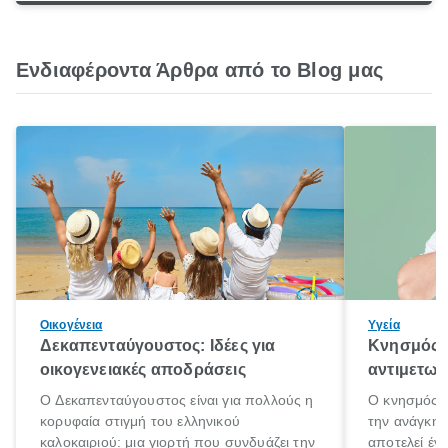
Ενδιαφέροντα Άρθρα από το Blog μας
Οικογένεια
Υγεία
Δεκαπενταύγουστος: Ιδέες για
Κνησμός: 
οικογενειακές αποδράσεις
αντιμετωπ
Ο Δεκαπενταύγουστος είναι για πολλούς η
Ο κνησμός ε
κορυφαία στιγμή του ελληνικού
την ανάγκη 
καλοκαιριού: μια γιορτή που συνδυάζει την
αποτελεί έν