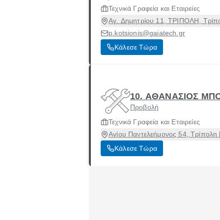
Τεχνικά Γραφεία και Εταιρείες
Αγ. Δημητρίου 11, ΤΡΙΠΟΛΗ, Τρίπο
p.kotsionis@gaiatech.gr
Κάλεσε Τώρα
10. ΑΘΑΝΑΣΙΟΣ ΜΠ
Προβολή
Τεχνικά Γραφεία και Εταιρείες
Αγίου Παντελεήμονος 54, Τρίπολη 
Κάλεσε Τώρα