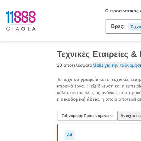
Ο προσωπικός σ
Βρες:
Τεχνι
Τεχνικές Εταιρείες &
20 αποτελέσματα
Μάθε για την ταξινόμησ
Τα
τεχνικά γραφεία
και οι
τεχνικές εται
κτιριακά έργα. Η εξειδίκευση και η εμπε
καλύπτοντας όλες τις ανάγκες που προκύ
η
οικοδομική άδεια
, η οποία αποτελεί 
Ταξινόμηση:
Προτεινόμενα
Ανοιχτό τ
Ad