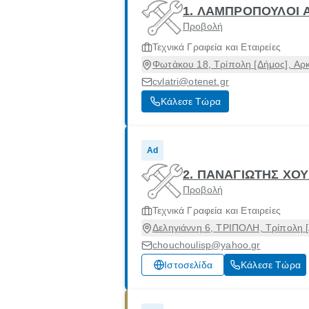
1. ΛΑΜΠΡΟΠΟΥΛΟΙ 
Προβολή
Τεχνικά Γραφεία και Εταιρείες
Φωτάκου 18, Τρίπολη [Δήμος], Αρ
cvlatri@otenet.gr
Κάλεσε Τώρα
Ad
2. ΠΑΝΑΓΙΩΤΗΣ ΧΟ
Προβολή
Τεχνικά Γραφεία και Εταιρείες
Δεληγιάννη 6, ΤΡΙΠΟΛΗ, Τρίπολη [
chouchoulisp@yahoo.gr
Ιστοσελίδα
Κάλεσε Τώρα