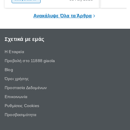
ξεγνοιασιάς είτε για μια σύντομη εξόρμηση.
καθώς μπορε
επιμένει για
Ανακάλυψε Όλα τα Άρθρα
Σχετικά με εμάς
Η Εταιρεία
Προβολή στο 11888 giaola
Blog
Όροι χρήσης
Προστασία Δεδομένων
Επικοινωνία
Ρυθμίσεις Cookies
Προσβασιμότητα