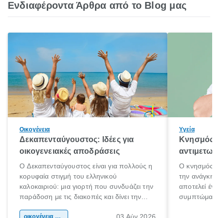
Ενδιαφέροντα Άρθρα από το Blog μας
Οικογένεια
Υγεία
Δεκαπενταύγουστος: Ιδέες για
Κνησμός: 
οικογενειακές αποδράσεις
αντιμετωπ
Ο Δεκαπενταύγουστος είναι για πολλούς η
Ο κνησμός ε
κορυφαία στιγμή του ελληνικού
την ανάγκη 
καλοκαιριού: μια γιορτή που συνδυάζει την
αποτελεί έν
παράδοση με τις διακοπές και δίνει την
συμπτώματα
αφορμή για ταξίδια σε κάθε γωνιά της
άνθρωποι κά
03 Αύγ 2026
χώρας. Είτε πρόκειται για λίγες μέρες
οικογένεια & παιδί
πληροφορίες 