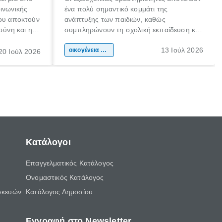
οινωνικής
ένα πολύ σημαντικό κομμάτι της
που αποκτούν
ανάπτυξης των παιδιών, καθώς
σύνη και η
συμπληρώνουν τη σχολική εκπαίδευση και
ιδιαίτερα
συμβάλλουν ουσιαστικά στη διαμόρφωση
13 Ιούλ 2026
κάθε
της προσωπικότητας, της κοινωνικότητας
οικογένεια & παιδί
20 Ιούλ 2026
ται από
και των δεξιοτήτων τους. Δεν είναι απλώς
ώσεις.
ένας τρόπος για να περνάει το παιδί τον
ελεύθερο χρόνο του.
Κατάλογοι
Επαγγελματικός Κατάλογος
Ονομαστικός Κατάλογος
σκευών
Κατάλογος Δημοσίου
Εγγραφή στο Newsletter