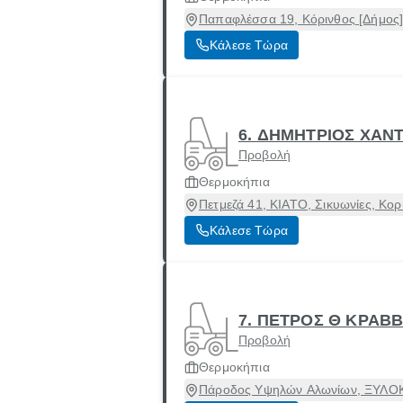
Παπαφλέσσα 19, Κόρινθος [Δήμος],
Κάλεσε Τώρα
6. ΔΗΜΗΤΡΙΟΣ ΧΑΝ
Προβολή
Θερμοκήπια
Πετμεζά 41, ΚΙΑΤΟ, Σικυωνίες, Κορ
Κάλεσε Τώρα
7. ΠΕΤΡΟΣ Θ ΚΡΑΒ
Προβολή
Θερμοκήπια
Πάροδος Υψηλών Αλωνίων, ΞΥΛΟΚ