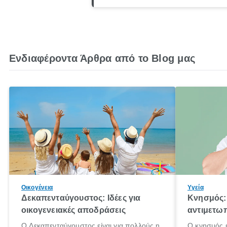
Ενδιαφέροντα Άρθρα από το Blog μας
Οικογένεια
Υγεία
Δεκαπενταύγουστος: Ιδέες για
Κνησμός: 
οικογενειακές αποδράσεις
αντιμετωπ
Ο Δεκαπενταύγουστος είναι για πολλούς η
Ο κνησμός ε