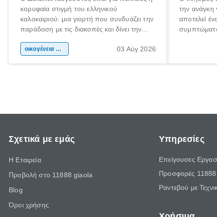
κορυφαία στιγμή του ελληνικού
την ανάγκη 
καλοκαιριού: μια γιορτή που συνδυάζει την
αποτελεί έν
παράδοση με τις διακοπές και δίνει την
συμπτώματα
αφορμή για ταξίδια σε κάθε γωνιά της
άνθρωποι κά
03 Αύγ 2026
χώρας. Είτε πρόκειται για λίγες μέρες
οικογένεια & παιδί
πληροφορίες
ξεγνοιασιάς είτε για μια σύντομη εξόρμηση.
καθώς μπορε
επιμένει γι
Σχετικά με εμάς
Υπηρεσίες
Επείγουσες Εργασ
Η Εταιρεία
Προσφορές 11888 
Προβολή στο 11888 giaola
Ραντεβού με Τεχνι
Blog
Όροι χρήσης
Χρήσιμα