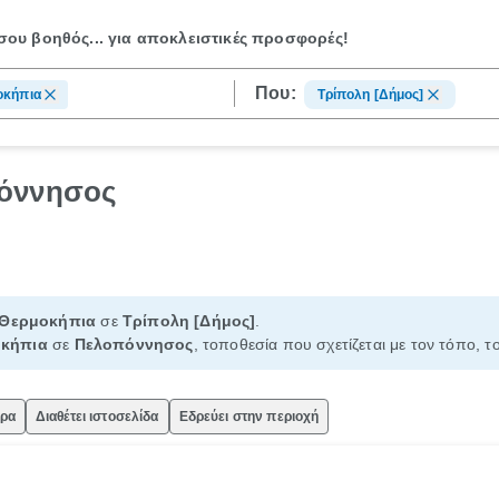
ου βοηθός...
για αποκλειστικές προσφορές!
Που:
οκήπια
Τρίπολη [Δήμος]
πόννησος
Θερμοκήπια
σε
Τρίπολη [Δήμος]
.
κήπια
σε
Πελοπόννησος
, τοποθεσία που σχετίζεται με τον τόπο, τ
ώρα
Διαθέτει ιστοσελίδα
Εδρεύει στην περιοχή