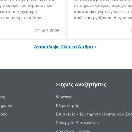
για ξύσιμο του δέρματος και
τις σημαντικότερες παροχές κ
α από τα συχνότερα
προστασίας για τις γυναίκες 
 που αντιμετωπίζουν
παιδί και εργάζονται. Η εγκυμο
θε ηλικίας. Πολλοί αναζητούν
γέννηση ενός παιδιού είναι μια 
 για το «κνησμός τι είναι»,
σημαντική περίοδος στη ζωή 
27 Ιούλ 2026
ί να εμφανιστεί ξαφνικά ή να
οικογένειας, η οποία συνοδεύε
α μεγάλο χρονικό διάστημα.
αυξημένες ανάγκες και υποχρε
Ανακάλυψε Όλα τα Άρθρα
Συχνές Αναζητήσεις
ίες
Ψυκτικοί
giaola
Κλιματισμός
κούς
Επισκευές - Συντήρηση Ηλεκτρικών Συ
Συνεργεία Αυτοκινήτων
Λογιστικά Γραφεία