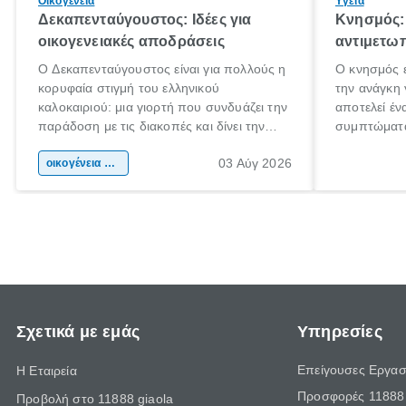
Οικογένεια
Υγεία
Δεκαπενταύγουστος: Ιδέες για
Κνησμός: 
οικογενειακές αποδράσεις
αντιμετωπ
Ο Δεκαπενταύγουστος είναι για πολλούς η
Ο κνησμός ε
κορυφαία στιγμή του ελληνικού
την ανάγκη 
καλοκαιριού: μια γιορτή που συνδυάζει την
αποτελεί έν
παράδοση με τις διακοπές και δίνει την
συμπτώματα
αφορμή για ταξίδια σε κάθε γωνιά της
άνθρωποι κά
03 Αύγ 2026
χώρας. Είτε πρόκειται για λίγες μέρες
οικογένεια & παιδί
πληροφορίες
ξεγνοιασιάς είτε για μια σύντομη εξόρμηση.
καθώς μπορε
επιμένει γι
Σχετικά με εμάς
Υπηρεσίες
Επείγουσες Εργασ
Η Εταιρεία
Προσφορές 11888 
Προβολή στο 11888 giaola