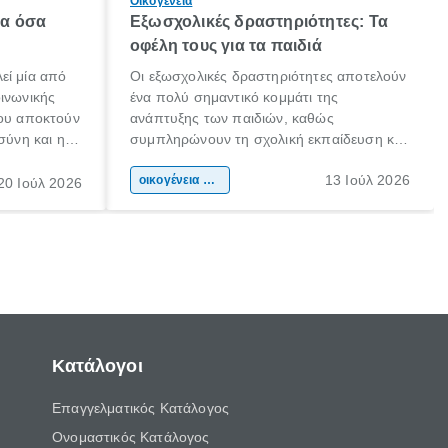
Οικογένεια
λα όσα
Εξωσχολικές δραστηριότητες: Τα
οφέλη τους για τα παιδιά
εί μία από
Οι εξωσχολικές δραστηριότητες αποτελούν
οινωνικής
ένα πολύ σημαντικό κομμάτι της
που αποκτούν
ανάπτυξης των παιδιών, καθώς
σύνη και η
συμπληρώνουν τη σχολική εκπαίδευση και
ιδιαίτερα
συμβάλλουν ουσιαστικά στη διαμόρφωση
13 Ιούλ 2026
κάθε
της προσωπικότητας, της κοινωνικότητας
οικογένεια & παιδί
20 Ιούλ 2026
ται από
και των δεξιοτήτων τους. Δεν είναι απλώς
ώσεις.
ένας τρόπος για να περνάει το παιδί τον
ελεύθερο χρόνο του.
Κατάλογοι
Επαγγελματικός Κατάλογος
Ονομαστικός Κατάλογος