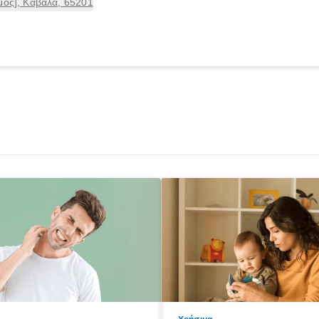
μος], Καβάλα, 65201