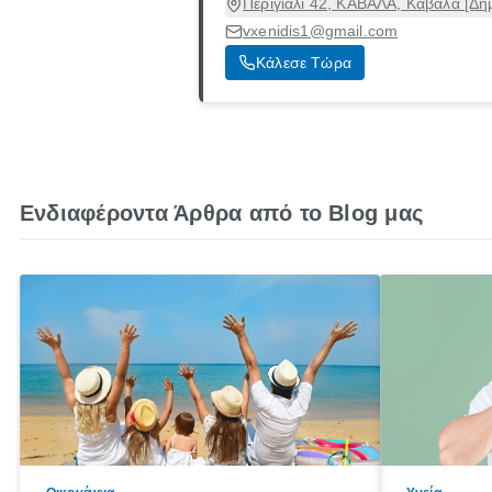
Περιγιάλι 42, ΚΑΒΑΛΑ, Καβάλα [Δή
vxenidis1@gmail.com
Κάλεσε Τώρα
Ενδιαφέροντα Άρθρα από το Blog μας