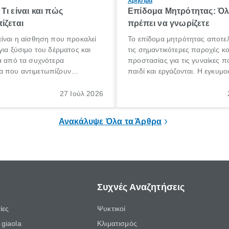
Χρήσιμα
Τι είναι και πώς
Επίδομα Μητρότητας: Ό
ίζεται
πρέπει να γνωρίζετε
ίναι η αίσθηση που προκαλεί
Το επίδομα μητρότητας αποτελ
για ξύσιμο του δέρματος και
τις σημαντικότερες παροχές κ
α από τα συχνότερα
προστασίας για τις γυναίκες 
 που αντιμετωπίζουν
παιδί και εργάζονται. Η εγκυμο
θε ηλικίας. Πολλοί αναζητούν
γέννηση ενός παιδιού είναι μια 
 για το «κνησμός τι είναι»,
σημαντική περίοδος στη ζωή 
27 Ιούλ 2026
ί να εμφανιστεί ξαφνικά ή να
οικογένειας, η οποία συνοδεύε
α μεγάλο χρονικό διάστημα.
αυξημένες ανάγκες και υποχρε
Ανακάλυψε Όλα τα Άρθρα
Συχνές Αναζητήσεις
ίες
Ψυκτικοί
giaola
Κλιματισμός