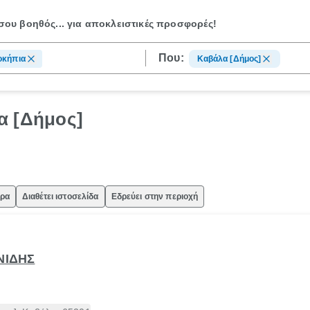
ου βοηθός...
για αποκλειστικές προσφορές!
Που:
οκήπια
Καβάλα [Δήμος]
α [Δήμος]
ώρα
Διαθέτει ιστοσελίδα
Εδρεύει στην περιοχή
ΝΙΔΗΣ