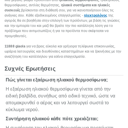
Μια μεγάλη γκάμα προϊόντων από
ηλιακούς θερμοσίφωνες
, ηλεκτρικούς
θερμοσίφωνες, αντλίες θερμότητας,
ηλιακά συστήματα και ηλιακές
συσκευές
βρίσκονται στη διάθεσή σου, για να ικανοποιήσουν όλες τις
ανάγκες σου. Κάθε εξειδικευμένος επαγγελματίας -
ηλεκτρολόγος
της
αγοράς θα σε βοηθήσει στην επιλογή των προϊόντων, με βάση τις γνώσεις
και την εμπειρία του και μαζί θα βρείτε την πιο κατάλληλη λύση για το
πρόβλημα που αντιμετωπίζεις ή για τα προϊόντα που σκέφτεσαι να
προμηθευτείς.
11888 giaola
για να βρεις εύκολα και γρήγορα τηλέφωνα επικοινωνίας,
ωράρια λειτουργίας και διευθύνσεις καταστημάτων και να ξεκινήσεις με την
αναζήτηση του κατάλληλου για εσένα επαγγελματία.
Συχνές Ερωτήσεις
Πώς γίνεται εξαέρωση ηλιακού θερμοσίφωνα;
Η εξαέρωση ηλιακού θερμοσίφωνα γίνεται από την
ειδική βαλβίδα, συνήθως από ειδικό τεχνικό, ώστε να
απομακρυνθεί ο αέρας και να λειτουργεί σωστά το
κύκλωμα νερού.
Συντήρηση ηλιακού κάθε πότε χρειάζεται;
Η συντήρηση του ηλιακού θερμοσίφωνα προτείνεται