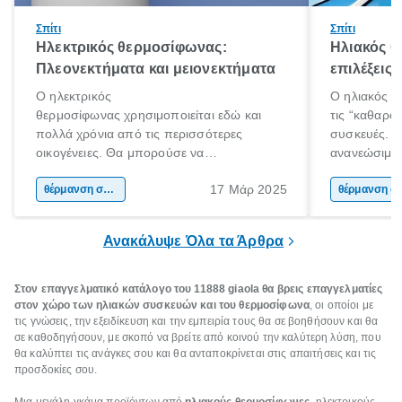
Σπίτι
Σπίτι
Ηλεκτρικός θερμοσίφωνας:
Ηλιακός 
Πλεονεκτήματα και μειονεκτήματα
επιλέξεις
Ο ηλεκτρικός
Ο ηλιακός θ
θερμοσίφωνας χρησιμοποιείται εδώ και
τις “καθαρότ
πολλά χρόνια από τις περισσότερες
συσκευές. Χ
οικογένειες. Θα μπορούσε να
ανανεώσιμη 
χαρακτηριστεί ως ο παραδοσιακός τρόπος
αξιοποιεί εξ
17 Μάρ 2025
θέρμανσης νερού αλλά σίγουρα είναι η
θέρμανση σπιτιού
για την παρ
θέρμαν
εμφάνιση και η διαδεδομένη χρήση του
τους καλοκα
ηλιακού ήρθε και άλλαξε τα δεδομένα.
χειμερινούς 
Ανακάλυψε Όλα τα Άρθρα
Στον επαγγελματικό κατάλογο του 11888 giaola θα βρεις επαγγελματίες
στον χώρο των ηλιακών συσκευών και του θερμοσίφωνα
, οι οποίοι με
τις γνώσεις, την εξειδίκευση και την εμπειρία τους θα σε βοηθήσουν και θα
σε καθοδηγήσουν, με σκοπό να βρείτε από κοινού την καλύτερη λύση, που
θα καλύπτει τις ανάγκες σου και θα ανταποκρίνεται στις απαιτήσεις και τις
προσδοκίες σου.