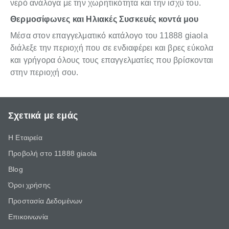
νερό ανάλογα με την χωρητικότητα και την ισχύ του.
Θερμοσίφωνες και Ηλιακές Συσκευές κοντά μου
Μέσα στον επαγγελματικό κατάλογο του 11888 giaola
διάλεξε την περιοχή που σε ενδιαφέρει και βρες εύκολα
και γρήγορα όλους τους επαγγελματίες που βρίσκονται
στην περιοχή σου.
Σχετικά με εμάς
Η Εταιρεία
Προβολή στο 11888 giaola
Blog
Όροι χρήσης
Προστασία Δεδομένων
Επικοινωνία