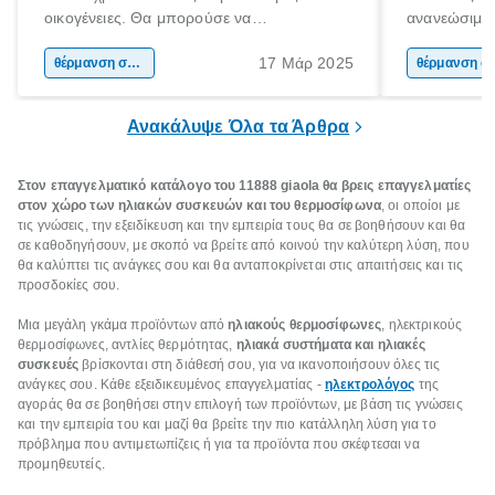
οικογένειες. Θα μπορούσε να
ανανεώσιμη 
χαρακτηριστεί ως ο παραδοσιακός τρόπος
αξιοποιεί εξ
17 Μάρ 2025
θέρμανσης νερού αλλά σίγουρα είναι η
θέρμανση σπιτιού
για την παρ
θέρμαν
εμφάνιση και η διαδεδομένη χρήση του
τους καλοκα
ηλιακού ήρθε και άλλαξε τα δεδομένα.
χειμερινούς 
Ανακάλυψε Όλα τα Άρθρα
Στον επαγγελματικό κατάλογο του 11888 giaola θα βρεις επαγγελματίες
στον χώρο των ηλιακών συσκευών και του θερμοσίφωνα
, οι οποίοι με
τις γνώσεις, την εξειδίκευση και την εμπειρία τους θα σε βοηθήσουν και θα
σε καθοδηγήσουν, με σκοπό να βρείτε από κοινού την καλύτερη λύση, που
θα καλύπτει τις ανάγκες σου και θα ανταποκρίνεται στις απαιτήσεις και τις
προσδοκίες σου.
Μια μεγάλη γκάμα προϊόντων από
ηλιακούς θερμοσίφωνες
, ηλεκτρικούς
θερμοσίφωνες, αντλίες θερμότητας,
ηλιακά συστήματα και ηλιακές
συσκευές
βρίσκονται στη διάθεσή σου, για να ικανοποιήσουν όλες τις
ανάγκες σου. Κάθε εξειδικευμένος επαγγελματίας -
ηλεκτρολόγος
της
αγοράς θα σε βοηθήσει στην επιλογή των προϊόντων, με βάση τις γνώσεις
και την εμπειρία του και μαζί θα βρείτε την πιο κατάλληλη λύση για το
πρόβλημα που αντιμετωπίζεις ή για τα προϊόντα που σκέφτεσαι να
προμηθευτείς.