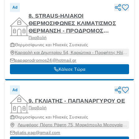
Ad
8. STRAUS-ΗΛΙΑΚΟΙ
ΘΕΡΜΟΣΙΦΩΝΕΣ ΚΛΙΜΑΤΙΣΜΟΣ
ΘΕΡΜΑΝΣΗ - ΠΡΟΔΡΟΜΟΣ
Προβολή
ΚΑΛΟΓΡΙΔΗΣ
Θερμοσίφωνες και Ηλιακές Συσκευές
Καραολή και Δημητρίου 54, Καριώτικα - Προφήτης Ηλίας,
Πέραμα, Αττική, 18863
papaprodromos24@hotmail.gr
Κάλεσε Τώρα
Ad
9. ΓΚΛΙΑΤΗΣ - ΠΑΠΑΝΑΡΓΥΡΟΥ ΟΕ
Προβολή
Θερμοσίφωνες και Ηλιακές Συσκευές
Λεωφόρος Πόρτο Ράφτη 75, Μαρκόπουλο Μεσογαίας,
Αττική, 19003
gliatis.pap@gmail.com