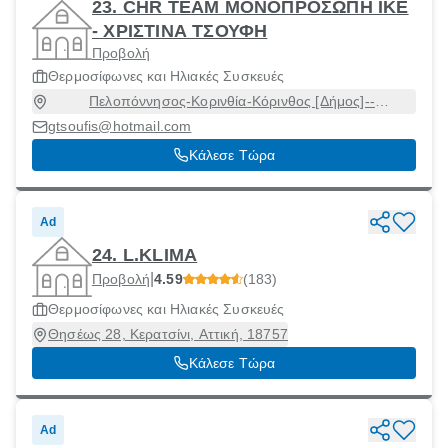
23. CHR TEAM ΜΟΝΟΠΡΟΣΩΠΗ ΙΚΕ
- ΧΡΙΣΤΙΝΑ ΤΣΟΥΦΗ
Προβολή
Θερμοσίφωνες και Ηλιακές Συσκευές
Πελοπόννησος-Κορινθία-Κόρινθος [Δήμος]--
Πατρών-120-20100 120, Κόρινθος [Δήμος], Κορινθία,
gtsoufis@hotmail.com
20100
Κάλεσε Τώρα
Ad
24. L.KLIMA
|
Προβολή
4.59
(183)
Θερμοσίφωνες και Ηλιακές Συσκευές
Θησέως 28, Κερατσίνι, Αττική, 18757
Κάλεσε Τώρα
Ad