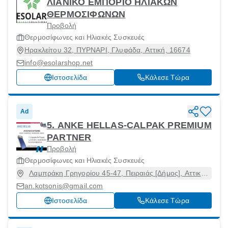
ΛΙΑΝΙΚΟ ΕΜΠΟΡΙΟ ΗΛΙΑΚΩΝ
ΘΕΡΜΟΣΙΦΩΝΩΝ
Προβολή
Θερμοσίφωνες και Ηλιακές Συσκευές
Ηρακλείτου 32, ΠΥΡΝΑΡΙ, Γλυφάδα, Αττική, 16674
info@esolarshop.net
Ιστοσελίδα
Κάλεσε Τώρα
Ad
5. ANKE HELLAS-CALPAK PREMIUM
PARTNER
Προβολή
Θερμοσίφωνες και Ηλιακές Συσκευές
Λαμπράκη Γρηγορίου 45-47, Πειραιάς [Δήμος], Αττική,
18534
an.kotsonis@gmail.com
Ιστοσελίδα
Κάλεσε Τώρα