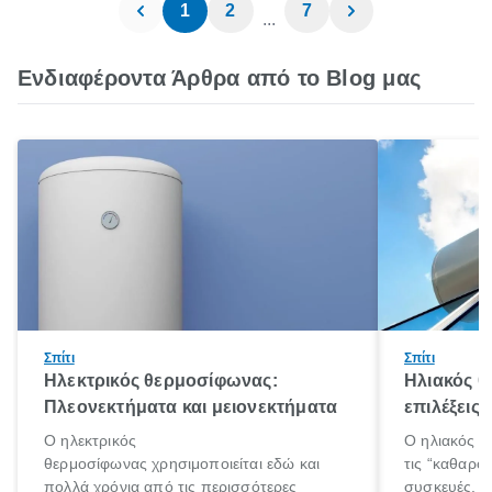
1
2
7
...
Ενδιαφέροντα Άρθρα από το Blog μας
Σπίτι
Σπίτι
Ηλεκτρικός θερμοσίφωνας:
Ηλιακός 
Πλεονεκτήματα και μειονεκτήματα
επιλέξεις
Ο ηλεκτρικός
Ο ηλιακός θ
θερμοσίφωνας χρησιμοποιείται εδώ και
τις “καθαρότ
πολλά χρόνια από τις περισσότερες
συσκευές. Χ