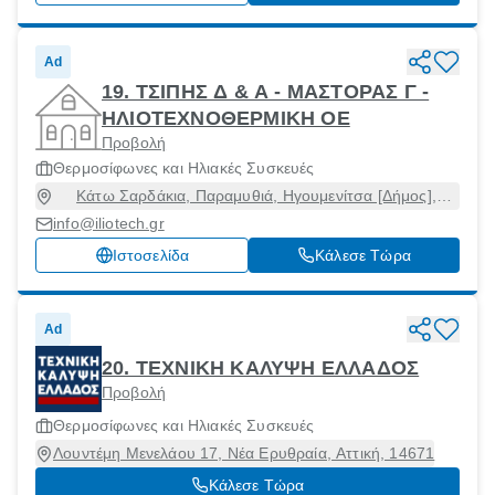
Ad
19. ΤΣΙΠΗΣ Δ & Α - ΜΑΣΤΟΡΑΣ Γ -
ΗΛΙΟΤΕΧΝΟΘΕΡΜΙΚΗ ΟΕ
Προβολή
Θερμοσίφωνες και Ηλιακές Συσκευές
Κάτω Σαρδάκια, Παραμυθιά, Ηγουμενίτσα [Δήμος],
Θεσπρωτία, 46200
info@iliotech.gr
Ιστοσελίδα
Κάλεσε Τώρα
Ad
20. ΤΕΧΝΙΚΗ ΚΑΛΥΨΗ ΕΛΛΑΔΟΣ
Προβολή
Θερμοσίφωνες και Ηλιακές Συσκευές
Λουντέμη Μενελάου 17, Νέα Ερυθραία, Αττική, 14671
Κάλεσε Τώρα