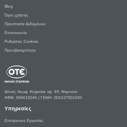
Blog
Όροι χρήσης
Προστασία Δεδομένων
Επικοινωνία
Ρυθμίσεις Cookies
Προσβασιμότητα
Δ/νση: Λεωφ. Κηφισίας αρ. 99, Μαρούσι
ΑΦΜ: 094019245 | ΓΕΜΗ: 001037501000
Υπηρεσίες
Επείγουσες Εργασίες