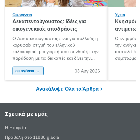
Οικογένεια
Υγεία
Δεκαπενταύγουστος: Ιδέες για
Κνησμός: 
οικογενειακές αποδράσεις
αντιμετωπ
Ο Δεκαπενταύγουστος είναι για πολλούς η
Ο κνησμός ε
κορυφαία στιγμή του ελληνικού
την ανάγκη 
καλοκαιριού: μια γιορτή που συνδυάζει την
αποτελεί έν
παράδοση με τις διακοπές και δίνει την
συμπτώματα
αφορμή για ταξίδια σε κάθε γωνιά της
άνθρωποι κά
03 Αύγ 2026
χώρας. Είτε πρόκειται για λίγες μέρες
οικογένεια & παιδί
πληροφορίες 
ξεγνοιασιάς είτε για μια σύντομη εξόρμηση.
καθώς μπορε
επιμένει για
Ανακάλυψε Όλα τα Άρθρα
Σχετικά με εμάς
Η Εταιρεία
Προβολή στο 11888 giaola