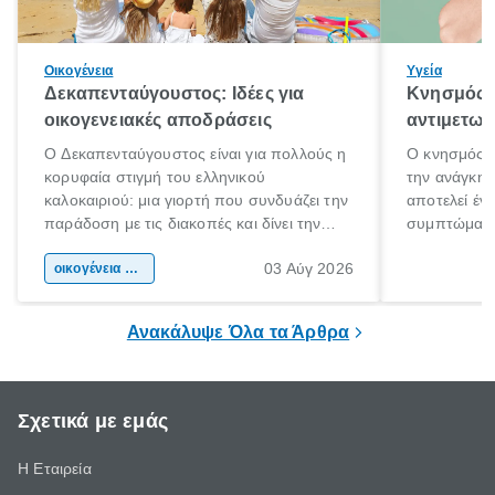
Οικογένεια
Υγεία
Δεκαπενταύγουστος: Ιδέες για
Κνησμός: 
οικογενειακές αποδράσεις
αντιμετωπ
Ο Δεκαπενταύγουστος είναι για πολλούς η
Ο κνησμός ε
κορυφαία στιγμή του ελληνικού
την ανάγκη 
καλοκαιριού: μια γιορτή που συνδυάζει την
αποτελεί έν
παράδοση με τις διακοπές και δίνει την
συμπτώματα
αφορμή για ταξίδια σε κάθε γωνιά της
άνθρωποι κά
03 Αύγ 2026
χώρας. Είτε πρόκειται για λίγες μέρες
οικογένεια & παιδί
πληροφορίες 
ξεγνοιασιάς είτε για μια σύντομη εξόρμηση.
καθώς μπορε
επιμένει για
Ανακάλυψε Όλα τα Άρθρα
Σχετικά με εμάς
Η Εταιρεία