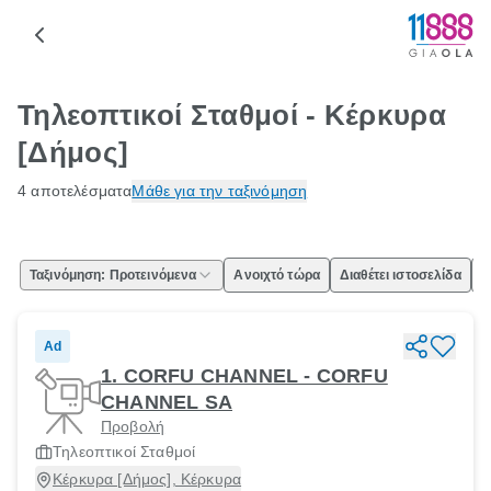
Τηλεοπτικοί Σταθμοί - Κέρκυρα
[Δήμος]
4 αποτελέσματα
Μάθε για την ταξινόμηση
Ταξινόμηση: Προτεινόμενα
Ανοιχτό τώρα
Διαθέτει ιστοσελίδα
Ε
Ad
1. CORFU CHANNEL - CORFU
CHANNEL SA
Προβολή
Τηλεοπτικοί Σταθμοί
Κέρκυρα [Δήμος], Κέρκυρα