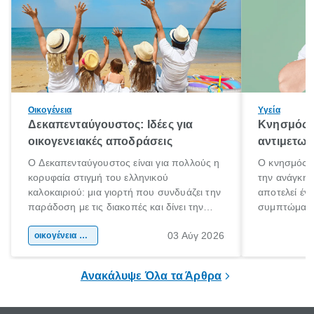
Οικογένεια
Υγεία
Δεκαπενταύγουστος: Ιδέες για
Κνησμός: 
οικογενειακές αποδράσεις
αντιμετωπ
Ο Δεκαπενταύγουστος είναι για πολλούς η
Ο κνησμός ε
κορυφαία στιγμή του ελληνικού
την ανάγκη 
καλοκαιριού: μια γιορτή που συνδυάζει την
αποτελεί έν
παράδοση με τις διακοπές και δίνει την
συμπτώματα
αφορμή για ταξίδια σε κάθε γωνιά της
άνθρωποι κά
03 Αύγ 2026
χώρας. Είτε πρόκειται για λίγες μέρες
οικογένεια & παιδί
πληροφορίες 
ξεγνοιασιάς είτε για μια σύντομη εξόρμηση.
καθώς μπορε
επιμένει για
Ανακάλυψε Όλα τα Άρθρα