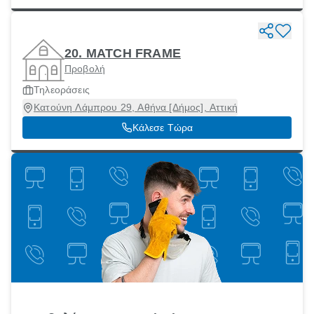
20. MATCH FRAME
Προβολή
Τηλεοράσεις
Κατούνη Λάμπρου 29, Αθήνα [Δήμος], Αττική
Κάλεσε Τώρα