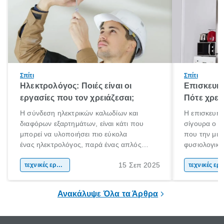
Σπίτι
Σπίτι
Ηλεκτρολόγος: Ποιές είναι οι
Επισκευή
εργασίες που τον χρειάζεσαι;
Πότε χρει
Η σύνδεση ηλεκτρικών καλωδίων και
Η επισκευή 
διαφόρων εξαρτημάτων, είναι κάτι που
σίγουρα ο ε
μπορεί να υλοποιήσει πιο εύκολα
που την μια
ένας ηλεκτρολόγος, παρά ένας απλός
φυσιολογικά
άνθρωπος. Τα ηλεκτρικά συστήματα είναι
κάποιο πρόβλ
15 Σεπ 2025
περίπλοκα και επικίνδυνα. Αν έχεις στο νου
τεχνικές εργασίες
Πανικοβάλλε
τεχνικές ε
σου να πραγματοποιήσεις ηλεκτρικές
σωστά; Μήπ
εργασίες στο χώρο σου, η πρόσληψη ενός
δυσλειτουργ
Ανακάλυψε Όλα τα Άρθρα
ηλεκτρολόγου είναι πιθανόν απαραίτητη.
σίγουρα με
λανθασμένα