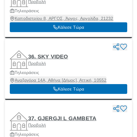
Προβολή
Τηλεοράσεις
Καποδιστρίου 8, ΑΡΓΟΣ, Άργος, Αργολίδα, 21232
Κάλεσε Τώρα
36. SKY VIDEO
Προβολή
Τηλεοράσεις
Αναξαγόρα 14Α, Αθήνα [Δήμος], Αττική, 10552
Κάλεσε Τώρα
37. GJERGJI L GAMBETA
Προβολή
Τηλεοράσεις