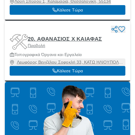
Λούη Σπύρου 1, Καλαμαριά, Θεσσαλονίκη, 55134
Κάλεσε Τώρα
20. ΑΘΑΝΑΣΙΟΣ Χ ΚΑΙΑΦΑΣ
Προβολή
Τοπογραφικά Όργανα και Εργαλεία
Λεωφόρος Βενιζέλου Σοφοκλή 33, ΚΑΤΩ ΗΛΙΟΥΠΟΛΗ,
Ηλιούπολη, Αττική, 16346
Κάλεσε Τώρα