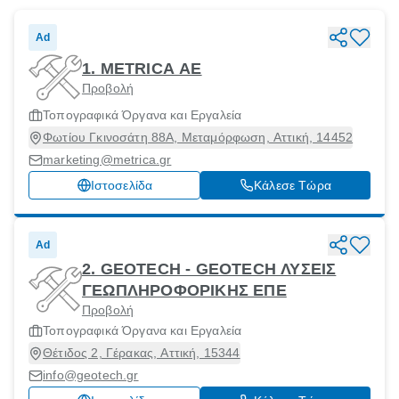
Ad
1. METRICA ΑΕ
Προβολή
Τοπογραφικά Όργανα και Εργαλεία
Φωτίου Γκινοσάτη 88Α, Μεταμόρφωση, Αττική, 14452
marketing@metrica.gr
Ιστοσελίδα
Κάλεσε Τώρα
Ad
2. GEOTECH - GEOTECH ΛΥΣΕΙΣ
ΓΕΩΠΛΗΡΟΦΟΡΙΚΗΣ ΕΠΕ
Προβολή
Τοπογραφικά Όργανα και Εργαλεία
Θέτιδος 2, Γέρακας, Αττική, 15344
info@geotech.gr