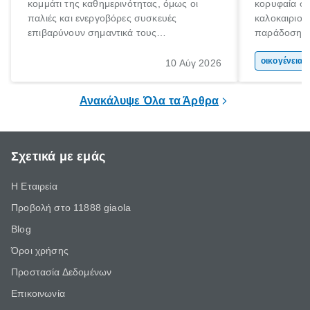
κομμάτι της καθημερινότητας, όμως οι
κορυφαία στ
παλιές και ενεργοβόρες συσκευές
καλοκαιριού
επιβαρύνουν σημαντικά τους
παράδοση με 
λογαριασμούς ρεύματος και το περιβάλλον.
αφορμή για 
Εδώ ακριβώς έρχεται να βοηθήσει η
χώρας. Είτε 
οικογένεια 
10 Αύγ 2026
επιδότηση ηλεκτρικών συσκευών, δηλαδή
ξεγνοιασιάς 
προγράμματα οικονομικής ενίσχυσης που
Ανακάλυψε Όλα τα Άρθρα
καλύπτουν μέρος του κόστους
αντικατάστασης.
Σχετικά με εμάς
Η Εταιρεία
Προβολή στο 11888 giaola
Blog
Όροι χρήσης
Προστασία Δεδομένων
Επικοινωνία