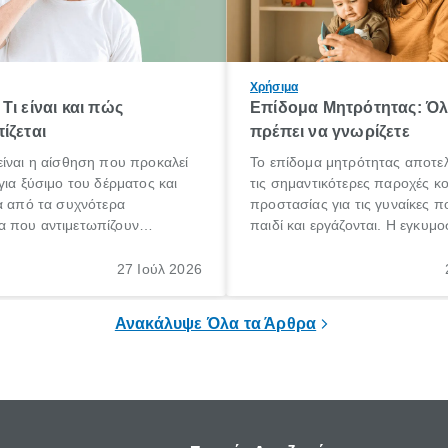
Χρήσιμα
Τι είναι και πώς
Επίδομα Μητρότητας: Ό
ίζεται
πρέπει να γνωρίζετε
ίναι η αίσθηση που προκαλεί
Το επίδομα μητρότητας αποτελ
για ξύσιμο του δέρματος και
τις σημαντικότερες παροχές κ
α από τα συχνότερα
προστασίας για τις γυναίκες 
 που αντιμετωπίζουν
παιδί και εργάζονται. Η εγκυμο
θε ηλικίας. Πολλοί αναζητούν
γέννηση ενός παιδιού είναι μια 
 για το «κνησμός τι είναι»,
σημαντική περίοδος στη ζωή 
27 Ιούλ 2026
ί να εμφανιστεί ξαφνικά ή να
οικογένειας, η οποία συνοδεύε
α μεγάλο χρονικό διάστημα.
αυξημένες ανάγκες και υποχρε
Ανακάλυψε Όλα τα Άρθρα