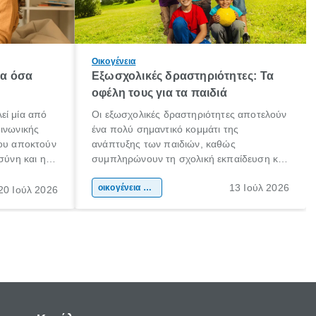
Οικογένεια
λα όσα
Εξωσχολικές δραστηριότητες: Τα
οφέλη τους για τα παιδιά
εί μία από
Οι εξωσχολικές δραστηριότητες αποτελούν
οινωνικής
ένα πολύ σημαντικό κομμάτι της
που αποκτούν
ανάπτυξης των παιδιών, καθώς
σύνη και η
συμπληρώνουν τη σχολική εκπαίδευση και
ιδιαίτερα
συμβάλλουν ουσιαστικά στη διαμόρφωση
13 Ιούλ 2026
κάθε
της προσωπικότητας, της κοινωνικότητας
οικογένεια & παιδί
20 Ιούλ 2026
ται από
και των δεξιοτήτων τους. Δεν είναι απλώς
ώσεις.
ένας τρόπος για να περνάει το παιδί τον
ελεύθερο χρόνο του.