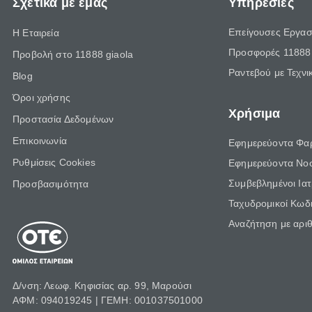
Σχετικά με εμάς
Υπηρεσίες
Επείγουσες Εργασ
Η Εταιρεία
Προσφορές 11888 
Προβολή στο 11888 giaola
Ραντεβού με Τεχνι
Blog
Όροι χρήσης
Χρήσιμα
Προστασία Δεδομένων
Επικοινωνία
Εφημερεύοντα Φα
Ρυθμίσεις Cookies
Εφημερεύοντα Νο
Συμβεβλημένοι Ια
Προσβασιμότητα
Ταχυδρομικοί Κωδι
Αναζήτηση με αρι
Δ/νση: Λεωφ. Κηφισίας αρ. 99, Μαρούσι
ΑΦΜ: 094019245 | ΓΕΜΗ: 001037501000