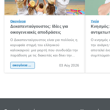
Οικογένεια
Υγεία
Δεκαπενταύγουστος: Ιδέες για
Κνησμός: 
οικογενειακές αποδράσεις
αντιμετωπ
Ο Δεκαπενταύγουστος είναι για πολλούς η
Ο κνησμός ε
κορυφαία στιγμή του ελληνικού
την ανάγκη 
καλοκαιριού: μια γιορτή που συνδυάζει την
αποτελεί έν
παράδοση με τις διακοπές και δίνει την
συμπτώματα
αφορμή για ταξίδια σε κάθε γωνιά της
άνθρωποι κά
03 Αύγ 2026
χώρας. Είτε πρόκειται για λίγες μέρες
οικογένεια & παιδί
πληροφορίες
ξεγνοιασιάς είτε για μια σύντομη εξόρμηση.
καθώς μπορε
επιμένει γι