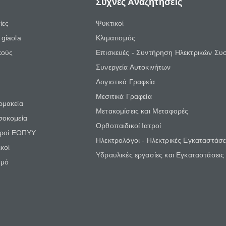
Συχνές Αναζητήσεις
ίες
Ψυκτικοί
giaola
Κλιματισμός
κούς
Επισκευές - Συντήρηση Ηλεκτρικών Συ
Συνεργεία Αυτοκινήτων
Λογιστικά Γραφεία
Μεσιτικά Γραφεία
ρμακεία
Μετακομίσεις και Μεταφορές
σοκομεία
Ορθοπαιδικοί Ιατροί
τροί ΕΟΠΥΥ
Ηλεκτρολόγοι - Ηλεκτρικές Εγκαταστάσε
κοί
Υδραυλικές εργασίες και Εγκαταστάσεις
θμό