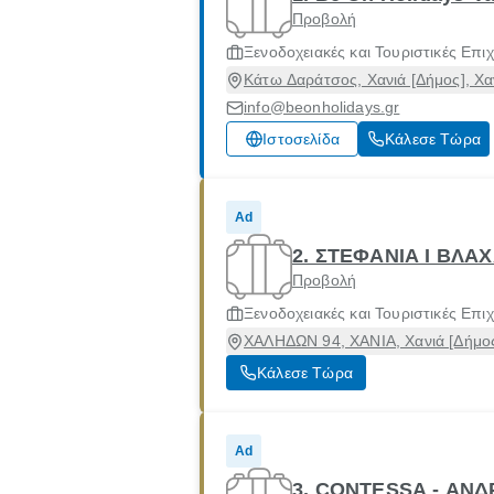
Προβολή
Ξενοδοχειακές και Τουριστικές Επιχ
Κάτω Δαράτσος, Χανιά [Δήμος], Χα
info@beonholidays.gr
Ιστοσελίδα
Κάλεσε Τώρα
Ad
2. ΣΤΕΦΑΝΙΑ Ι ΒΛΑ
Προβολή
Ξενοδοχειακές και Τουριστικές Επιχ
ΧΑΛΗΔΩΝ 94, ΧΑΝΙΑ, Χανιά [Δήμος
Κάλεσε Τώρα
Ad
3. CONTESSA - ΑΝ