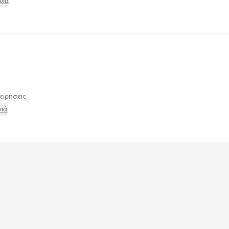
νιά
ειρήσεις
ιά