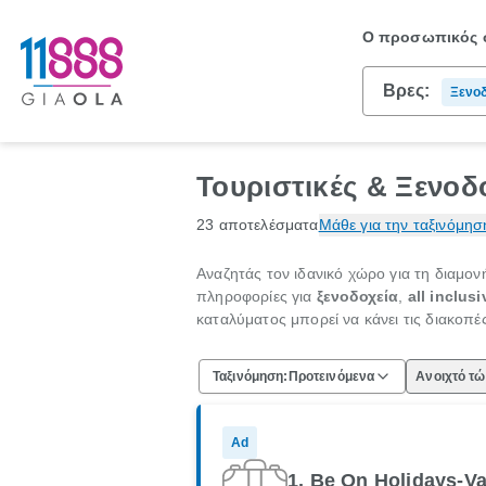
Ο προσωπικός σ
Βρες:
Ξενοδ
Επιχε
Τουριστικές & Ξενοδο
23 αποτελέσματα
Μάθε για την ταξινόμησ
Αναζητάς τον ιδανικό χώρο για τη διαμο
πληροφορίες για
ξενοδοχεία
,
all inclus
καταλύματος μπορεί να κάνει τις διακοπέ
Ταξινόμηση:
Προτεινόμενα
Ανοιχτό τ
Ad
1. Be On Holidays-V