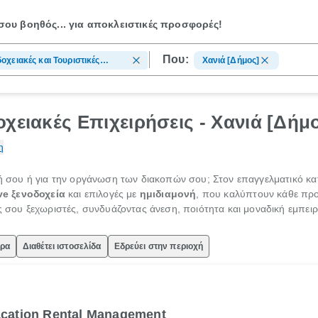
ου βοηθός...
για αποκλειστικές προσφορές!
Που:
οχειακές και Τουριστικές
Χανιά [Δήμος]
ιρήσεις
χειακές Επιχειρήσεις - Χανιά [Δήμ
η
νή σου ή για την οργάνωση των διακοπών σου; Στον επαγγελματικό κ
ive ξενοδοχεία
και επιλογές με
ημιδιαμονή
, που καλύπτουν κάθε προ
ς σου ξεχωριστές, συνδυάζοντας άνεση, ποιότητα και μοναδική εμπειρί
ώρα
Διαθέτει ιστοσελίδα
Εδρεύει στην περιοχή
acation Rental Management