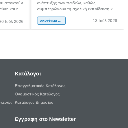
που αποκτούν
ανάπτυξης των παιδιών, καθώς
σύνη και η
συμπληρώνουν τη σχολική εκπαίδευση και
ιδιαίτερα
συμβάλλουν ουσιαστικά στη διαμόρφωση
13 Ιούλ 2026
κάθε
της προσωπικότητας, της κοινωνικότητας
οικογένεια & παιδί
20 Ιούλ 2026
ται από
και των δεξιοτήτων τους. Δεν είναι απλώς
ώσεις.
ένας τρόπος για να περνάει το παιδί τον
ελεύθερο χρόνο του.
Κατάλογοι
Επαγγελματικός Κατάλογος
Ονομαστικός Κατάλογος
σκευών
Κατάλογος Δημοσίου
Εγγραφή στο Newsletter