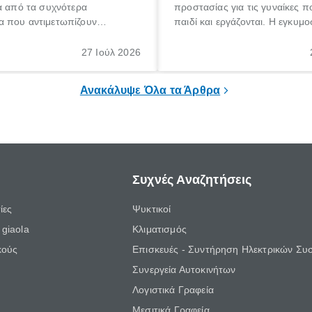
α από τα συχνότερα
προστασίας για τις γυναίκες 
 που αντιμετωπίζουν
παιδί και εργάζονται. Η εγκυμο
θε ηλικίας. Πολλοί αναζητούν
γέννηση ενός παιδιού είναι μια 
 για το «κνησμός τι είναι»,
σημαντική περίοδος στη ζωή 
27 Ιούλ 2026
ί να εμφανιστεί ξαφνικά ή να
οικογένειας, η οποία συνοδεύε
α μεγάλο χρονικό διάστημα.
αυξημένες ανάγκες και υποχρε
Ανακάλυψε Όλα τα Άρθρα
Συχνές Αναζητήσεις
ίες
Ψυκτικοί
giaola
Κλιματισμός
κούς
Επισκευές - Συντήρηση Ηλεκτρικών Συ
Συνεργεία Αυτοκινήτων
Λογιστικά Γραφεία
Μεσιτικά Γραφεία