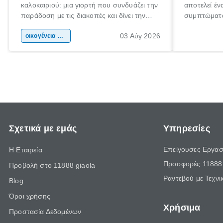
καλοκαιριού: μια γιορτή που συνδυάζει την
αποτελεί έν
παράδοση με τις διακοπές και δίνει την
συμπτώματα
αφορμή για ταξίδια σε κάθε γωνιά της
άνθρωποι κά
03 Αύγ 2026
χώρας. Είτε πρόκειται για λίγες μέρες
οικογένεια & παιδί
πληροφορίες
ξεγνοιασιάς είτε για μια σύντομη εξόρμηση.
καθώς μπορε
επιμένει γι
Σχετικά με εμάς
Υπηρεσίες
Επείγουσες Εργασ
Η Εταιρεία
Προσφορές 11888 
Προβολή στο 11888 giaola
Ραντεβού με Τεχνι
Blog
Όροι χρήσης
Χρήσιμα
Προστασία Δεδομένων