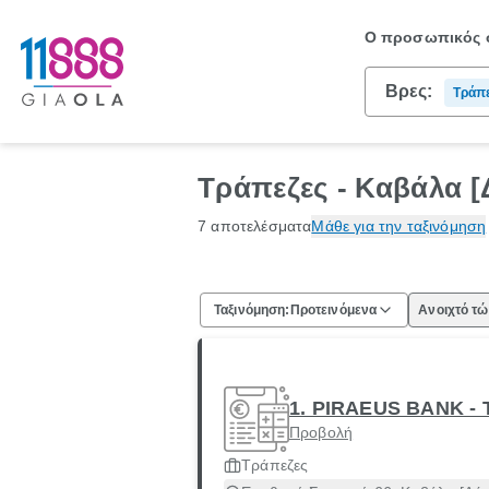
Ο προσωπικός σ
Βρες:
Τράπ
Τράπεζες - Καβάλα [
7 αποτελέσματα
Μάθε για την ταξινόμηση
Ταξινόμηση:
Προτεινόμενα
Ανοιχτό τ
1. PIRAEUS BANK -
Προβολή
Τράπεζες