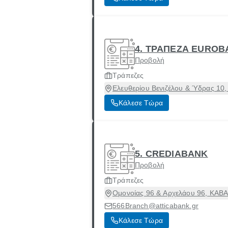
4. ΤΡΑΠΕΖΑ EUROB
Προβολή
Τράπεζες
Ελευθερίου Βενιζέλου & Ύδρας 10,
Κάλεσε Τώρα
5. CREDIABANK
Προβολή
Τράπεζες
Ομονοίας 96 & Αρχελάου 96, ΚΑΒΑ
566Branch@atticabank.gr
Κάλεσε Τώρα