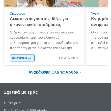
Οικογένεια
Υγεία
Δεκαπενταύγουστος: Ιδέες για
Κνησμός: 
οικογενειακές αποδράσεις
αντιμετωπ
Ο Δεκαπενταύγουστος είναι για πολλούς η
Ο κνησμός ε
κορυφαία στιγμή του ελληνικού
την ανάγκη 
καλοκαιριού: μια γιορτή που συνδυάζει την
αποτελεί έν
παράδοση με τις διακοπές και δίνει την
συμπτώματα
αφορμή για ταξίδια σε κάθε γωνιά της
άνθρωποι κά
03 Αύγ 2026
χώρας. Είτε πρόκειται για λίγες μέρες
οικογένεια & παιδί
πληροφορίες 
ξεγνοιασιάς είτε για μια σύντομη εξόρμηση.
καθώς μπορε
επιμένει για
Ανακάλυψε Όλα τα Άρθρα
Σχετικά με εμάς
Η Εταιρεία
Προβολή στο 11888 giaola