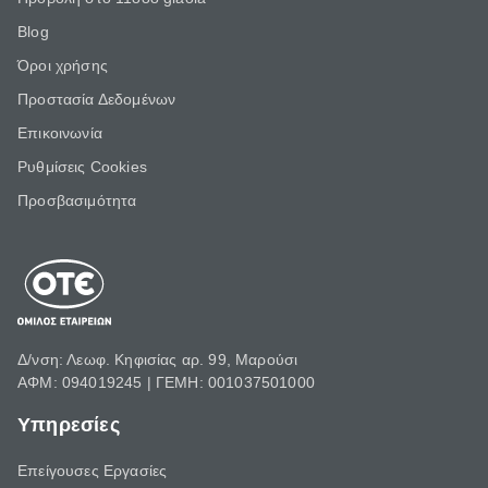
Blog
Όροι χρήσης
Προστασία Δεδομένων
Επικοινωνία
Ρυθμίσεις Cookies
Προσβασιμότητα
Δ/νση: Λεωφ. Κηφισίας αρ. 99, Μαρούσι
ΑΦΜ: 094019245 | ΓΕΜΗ: 001037501000
Υπηρεσίες
Επείγουσες Εργασίες