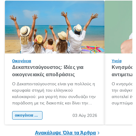
Οικογένεια
Υγεία
Δεκαπενταύγουστος: Ιδέες για
Κνησμός: 
οικογενειακές αποδράσεις
αντιμετωπ
Ο Δεκαπενταύγουστος είναι για πολλούς η
Ο κνησμός ε
κορυφαία στιγμή του ελληνικού
την ανάγκη 
καλοκαιριού: μια γιορτή που συνδυάζει την
αποτελεί έν
παράδοση με τις διακοπές και δίνει την
συμπτώματα
αφορμή για ταξίδια σε κάθε γωνιά της
άνθρωποι κά
03 Αύγ 2026
χώρας. Είτε πρόκειται για λίγες μέρες
οικογένεια & παιδί
πληροφορίες 
ξεγνοιασιάς είτε για μια σύντομη εξόρμηση.
καθώς μπορε
επιμένει για
Ανακάλυψε Όλα τα Άρθρα