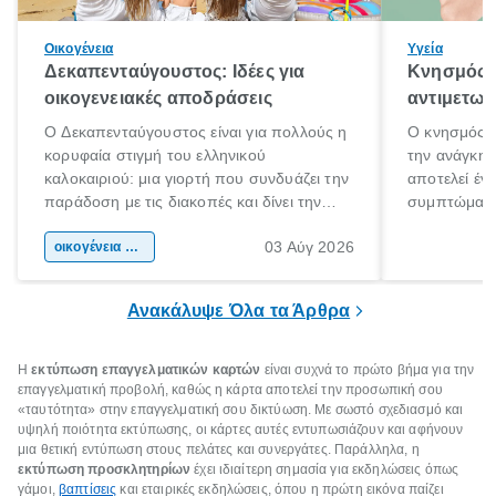
Οικογένεια
Υγεία
Δεκαπενταύγουστος: Ιδέες για
Κνησμός: 
οικογενειακές αποδράσεις
αντιμετωπ
Ο Δεκαπενταύγουστος είναι για πολλούς η
Ο κνησμός ε
κορυφαία στιγμή του ελληνικού
την ανάγκη 
καλοκαιριού: μια γιορτή που συνδυάζει την
αποτελεί έν
παράδοση με τις διακοπές και δίνει την
συμπτώματα
αφορμή για ταξίδια σε κάθε γωνιά της
άνθρωποι κά
03 Αύγ 2026
χώρας. Είτε πρόκειται για λίγες μέρες
οικογένεια & παιδί
πληροφορίες 
ξεγνοιασιάς είτε για μια σύντομη εξόρμηση.
καθώς μπορε
επιμένει για
Ανακάλυψε Όλα τα Άρθρα
Η
εκτύπωση επαγγελματικών καρτών
είναι συχνά το πρώτο βήμα για την
επαγγελματική προβολή, καθώς η κάρτα αποτελεί την προσωπική σου
«ταυτότητα» στην επαγγελματική σου δικτύωση. Με σωστό σχεδιασμό και
υψηλή ποιότητα εκτύπωσης, οι κάρτες αυτές εντυπωσιάζουν και αφήνουν
μια θετική εντύπωση στους πελάτες και συνεργάτες. Παράλληλα, η
εκτύπωση προσκλητηρίων
έχει ιδιαίτερη σημασία για εκδηλώσεις όπως
γάμοι,
βαπτίσεις
και εταιρικές εκδηλώσεις, όπου η πρώτη εικόνα παίζει