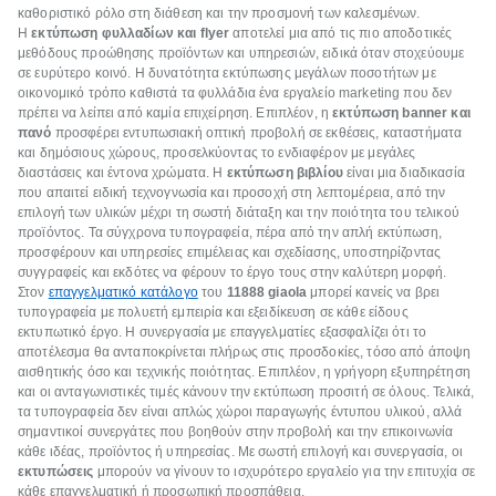
καθοριστικό ρόλο στη διάθεση και την προσμονή των καλεσμένων.
Η
εκτύπωση φυλλαδίων και flyer
αποτελεί μια από τις πιο αποδοτικές
μεθόδους προώθησης προϊόντων και υπηρεσιών, ειδικά όταν στοχεύουμε
σε ευρύτερο κοινό. Η δυνατότητα εκτύπωσης μεγάλων ποσοτήτων με
οικονομικό τρόπο καθιστά τα φυλλάδια ένα εργαλείο marketing που δεν
πρέπει να λείπει από καμία επιχείρηση. Επιπλέον, η
εκτύπωση banner και
πανό
προσφέρει εντυπωσιακή οπτική προβολή σε εκθέσεις, καταστήματα
και δημόσιους χώρους, προσελκύοντας το ενδιαφέρον με μεγάλες
διαστάσεις και έντονα χρώματα. Η
εκτύπωση βιβλίου
είναι μια διαδικασία
που απαιτεί ειδική τεχνογνωσία και προσοχή στη λεπτομέρεια, από την
επιλογή των υλικών μέχρι τη σωστή διάταξη και την ποιότητα του τελικού
προϊόντος. Τα σύγχρονα τυπογραφεία, πέρα από την απλή εκτύπωση,
προσφέρουν και υπηρεσίες επιμέλειας και σχεδίασης, υποστηρίζοντας
συγγραφείς και εκδότες να φέρουν το έργο τους στην καλύτερη μορφή.
Στον
επαγγελματικό κατάλογο
του
11888
giaola
μπορεί κανείς να βρει
τυπογραφεία με πολυετή εμπειρία και εξειδίκευση σε κάθε είδους
εκτυπωτικό έργο. Η συνεργασία με επαγγελματίες εξασφαλίζει ότι το
αποτέλεσμα θα ανταποκρίνεται πλήρως στις προσδοκίες, τόσο από άποψη
αισθητικής όσο και τεχνικής ποιότητας. Επιπλέον, η γρήγορη εξυπηρέτηση
και οι ανταγωνιστικές τιμές κάνουν την εκτύπωση προσιτή σε όλους. Τελικά,
τα τυπογραφεία δεν είναι απλώς χώροι παραγωγής έντυπου υλικού, αλλά
σημαντικοί συνεργάτες που βοηθούν στην προβολή και την επικοινωνία
κάθε ιδέας, προϊόντος ή υπηρεσίας. Με σωστή επιλογή και συνεργασία, οι
εκτυπώσεις
μπορούν να γίνουν το ισχυρότερο εργαλείο για την επιτυχία σε
κάθε επαγγελματική ή προσωπική προσπάθεια.