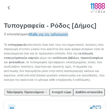
Τυπογραφεία - Ρόδος [Δήμος]
3 αποτελέσματα
Μάθε για την ταξινόμηση
Τα
τυπογραφεία
αποτελούν έναν από τους πιο σημαντικούς πυλώνες στην
παραγωγή έντυπου υλικού που καλύπτει ένα ευρύ φάσμα αναγκών τόσο σε
επαγγελματικό όσο και σε προσωπικό επίπεδο. Από την
εκτύπωση
επαγγελματικών καρτών
μέχρι την
εκτύπωση βιβλίων
,
προσκλητηρίων
και
φυλλαδίων
, τα τυπογραφεία προσφέρουν ολοκληρωμένες λύσεις που
συνδυάζουν ποιότητα, ταχύτητα και προσιτές τιμές. Η σημασία της
εκτύπωσης δεν περιορίζεται μόνο στην απλή αναπαραγωγή εικόνων και
κειμένων, αλλά αποτελεί βασικό εργαλείο επικοινωνίας και προώθησης, που
ενισχύει την εικόνα και το μήνυμα κάθε επιχείρησης ή εκδήλωσης.
Ταξινόμηση: Προτεινόμενα
Ανοιχτό τώρα
Διαθέτει ιστοσελίδα
Ε
Ad