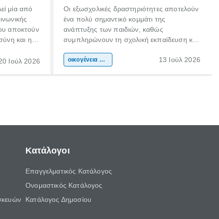
εί μία από
Οι εξωσχολικές δραστηριότητες αποτελούν
οινωνικής
ένα πολύ σημαντικό κομμάτι της
που αποκτούν
ανάπτυξης των παιδιών, καθώς
σύνη και η
συμπληρώνουν τη σχολική εκπαίδευση και
ιδιαίτερα
συμβάλλουν ουσιαστικά στη διαμόρφωση
13 Ιούλ 2026
κάθε
της προσωπικότητας, της κοινωνικότητας
οικογένεια & παιδί
20 Ιούλ 2026
ται από
και των δεξιοτήτων τους. Δεν είναι απλώς
ώσεις.
ένας τρόπος για να περνάει το παιδί τον
ελεύθερο χρόνο του.
Κατάλογοι
Επαγγελματικός Κατάλογος
Ονομαστικός Κατάλογος
σκευών
Κατάλογος Δημοσίου