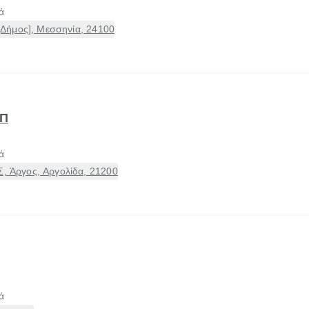
ά
Δήμος], Μεσσηνία, 24100
 Π
ά
Άργος, Αργολίδα, 21200
ά