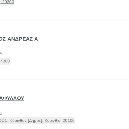
α, 20200
ΟΣ ΑΝΔΡΕΑΣ Α
ά
24300
ΤΑΦΥΛΛΟΥ
ά
, Κόρινθος [Δήμος], Κορινθία, 20100