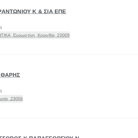
ΡΑΝΤΩΝΙΟΥ Κ & ΣΙΑ ΕΠΕ
ά
ΚΑ, Ευρωστίνη, Κορινθία, 20009
ΡΙΘΑΡΗΣ
ά
νία, 23056