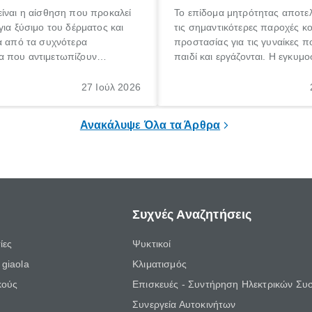
ίναι η αίσθηση που προκαλεί
Το επίδομα μητρότητας αποτελ
για ξύσιμο του δέρματος και
τις σημαντικότερες παροχές κ
α από τα συχνότερα
προστασίας για τις γυναίκες 
 που αντιμετωπίζουν
παιδί και εργάζονται. Η εγκυμο
θε ηλικίας. Πολλοί αναζητούν
γέννηση ενός παιδιού είναι μια 
 για το «κνησμός τι είναι»,
σημαντική περίοδος στη ζωή 
27 Ιούλ 2026
ί να εμφανιστεί ξαφνικά ή να
οικογένειας, η οποία συνοδεύε
α μεγάλο χρονικό διάστημα.
αυξημένες ανάγκες και υποχρε
Ανακάλυψε Όλα τα Άρθρα
Συχνές Αναζητήσεις
ίες
Ψυκτικοί
giaola
Κλιματισμός
κούς
Επισκευές - Συντήρηση Ηλεκτρικών Συ
Συνεργεία Αυτοκινήτων