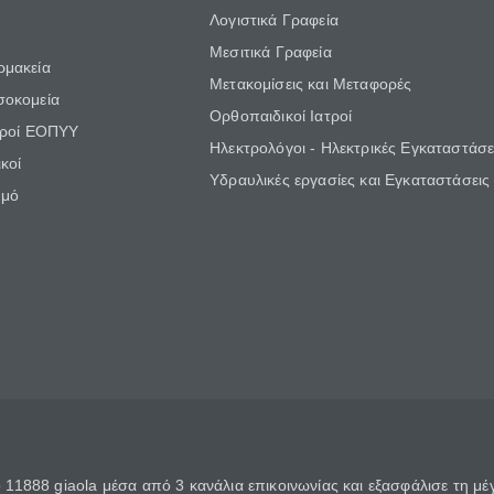
Λογιστικά Γραφεία
Μεσιτικά Γραφεία
ρμακεία
Μετακομίσεις και Μεταφορές
σοκομεία
Ορθοπαιδικοί Ιατροί
τροί ΕΟΠΥΥ
Ηλεκτρολόγοι - Ηλεκτρικές Εγκαταστάσε
κοί
Υδραυλικές εργασίες και Εγκαταστάσεις
θμό
11888 giaola μέσα από 3 κανάλια επικοινωνίας και εξασφάλισε τη μ