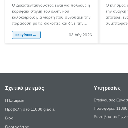
Ο Δεκαπενταύγουστος είναι για πολλούς η
Ο κνησμός ε
κορυφαία στιγμή του ελληνικού
την ανάγκη 
καλοκαιριού: μια γιορτή που συνδυάζει την
αποτελεί έν
παράδοση με τις διακοπές και δίνει την
συμπτώματα
αφορμή για ταξίδια σε κάθε γωνιά της
άνθρωποι κά
03 Αύγ 2026
χώρας. Είτε πρόκειται για λίγες μέρες
οικογένεια & παιδί
πληροφορίες
ξεγνοιασιάς είτε για μια σύντομη εξόρμηση.
καθώς μπορε
επιμένει γι
Σχετικά με εμάς
Υπηρεσίες
Επείγουσες Εργασ
Η Εταιρεία
Προσφορές 11888 
Προβολή στο 11888 giaola
Ραντεβού με Τεχνι
Blog
Όροι χρήσης