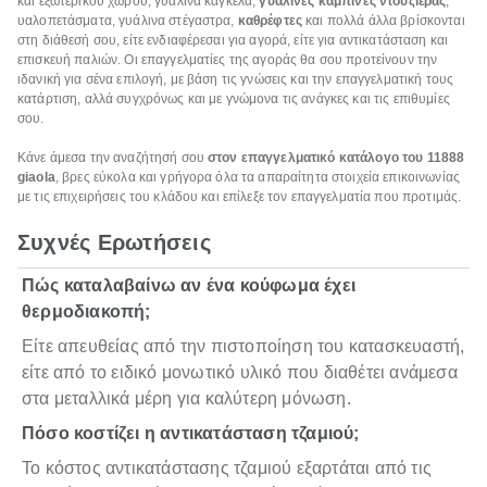
και εξωτερικού χώρου, γυάλινα κάγκελα,
γυάλινες καμπίνες ντουζιέρας
,
υαλοπετάσματα, γυάλινα στέγαστρα,
καθρέφτες
και πολλά άλλα βρίσκονται
στη διάθεσή σου, είτε ενδιαφέρεσαι για αγορά, είτε για αντικατάσταση και
επισκευή παλιών. Οι επαγγελματίες της αγοράς θα σου προτείνουν την
ιδανική για σένα επιλογή, με βάση τις γνώσεις και την επαγγελματική τους
κατάρτιση, αλλά συγχρόνως και με γνώμονα τις ανάγκες και τις επιθυμίες
σου.
Κάνε άμεσα την αναζήτησή σου
στον επαγγελματικό κατάλογο του 11888
giaola
, βρες εύκολα και γρήγορα όλα τα απαραίτητα στοιχεία επικοινωνίας
με τις επιχειρήσεις του κλάδου και επίλεξε τον επαγγελματία που προτιμάς.
Συχνές Ερωτήσεις
Πώς καταλαβαίνω αν ένα κούφωμα έχει
θερμοδιακοπή;
Είτε απευθείας από την πιστοποίηση του κατασκευαστή,
είτε από το ειδικό μονωτικό υλικό που διαθέτει ανάμεσα
στα μεταλλικά μέρη για καλύτερη μόνωση.
Πόσο κοστίζει η αντικατάσταση τζαμιού;
Το κόστος αντικατάστασης τζαμιού εξαρτάται από τις