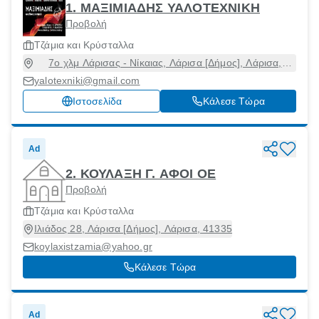
1. ΜΑΞΙΜΙΑΔΗΣ ΥΑΛΟΤΕΧΝΙΚΗ
Προβολή
Τζάμια και Κρύσταλλα
7ο χλμ Λάρισας - Νίκαιας, Λάρισα [Δήμος], Λάρισα,
41500
yalotexniki@gmail.com
Ιστοσελίδα
Κάλεσε Τώρα
Ad
2. ΚΟΥΛΑΞΗ Γ. ΑΦΟΙ ΟΕ
Προβολή
Τζάμια και Κρύσταλλα
Ιλιάδος 28, Λάρισα [Δήμος], Λάρισα, 41335
koylaxistzamia@yahoo.gr
Κάλεσε Τώρα
Ad