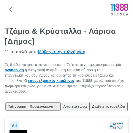
Τζάμια & Κρύσταλλα - Λάρισα
[Δήμος]
11 αποτελέσματα
Μάθε για την ταξινόμηση
Σχεδιάζεις να χτίσεις το νέο σου σπίτι; Σκέφτεσαι να προχωρήσεις σε μία
ανακαίνιση
ή ενεργειακή αναβάθμιση του σπιτιού σου ή του
επαγγελματικού σου χώρου και αναζητάς επιχειρήσεις με τζάμια και
κρύσταλλα;
Ο
επαγγελματικός κατάλογος
του 11888 giaola
σου παρέχει
πληθώρα εταιριών, για να επιλέξεις αυτήν που ταιριάζει περισσότερο στις
ανάγκες σου.
Ταξινόμηση: Προτεινόμενα
Ανοιχτό τώρα
Διαθέτει ιστοσελίδα
Ε
Ad