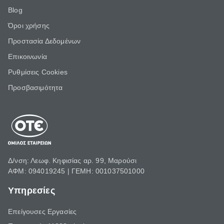
Blog
Όροι χρήσης
Προστασία Δεδομένων
Επικοινωνία
Ρυθμίσεις Cookies
Προσβασιμότητα
Δ/νση: Λεωφ. Κηφισίας αρ. 99, Μαρούσι
ΑΦΜ: 094019245 | ΓΕΜΗ: 001037501000
Υπηρεσίες
Επείγουσες Εργασίες