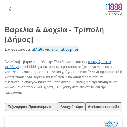
Βαρέλια & Δοχεία - Τρίπολη
[Δήμος]
1 αποτελέσματα
Μάθε για την ταξινόμηση
Ανακάλυψε
βαρέλια
σε όλη την Ελλάδα μέσα από τον
επαγγελματικό
κατάλογο
του
11888 giaola
, που έχει φροντίσει κι έχει συγκεντρώσει ό,τι
χρειάζεσαι, ώστε να βρεις εύκολα και γρήγορα τον κατάλληλο προμηθευτή ή
κατασκευαστή για βαρέλια κάθε τύπου. Απόλαυσε πρόσβαση σε
αξιόπιστους επαγγελματίες που προσφέρουν λύσεις για την αποθήκευση
και ωρίμανση ποτών και υγρών, με έμφαση στην ποιότητα και την
παράδοση.
Ταξινόμηση: Προτεινόμενα
Ανοιχτό τώρα
Διαθέτει ιστοσελίδα
Ε