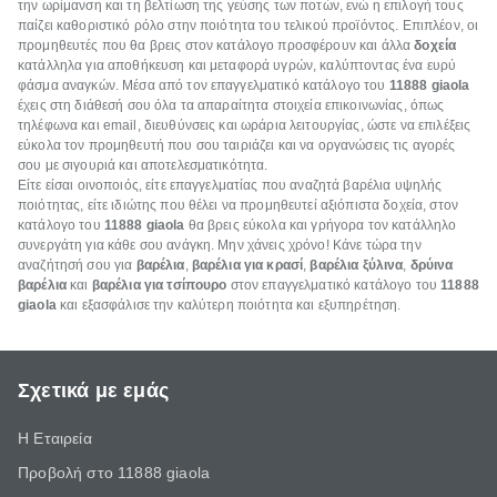
την ωρίμανση και τη βελτίωση της γεύσης των ποτών, ενώ η επιλογή τους
παίζει καθοριστικό ρόλο στην ποιότητα του τελικού προϊόντος. Επιπλέον, οι
προμηθευτές που θα βρεις στον κατάλογο προσφέρουν και άλλα
δοχεία
κατάλληλα για αποθήκευση και μεταφορά υγρών, καλύπτοντας ένα ευρύ
φάσμα αναγκών. Μέσα από τον επαγγελματικό κατάλογο του
11888 giaola
έχεις στη διάθεσή σου όλα τα απαραίτητα στοιχεία επικοινωνίας, όπως
τηλέφωνα και email, διευθύνσεις και ωράρια λειτουργίας, ώστε να επιλέξεις
εύκολα τον προμηθευτή που σου ταιριάζει και να οργανώσεις τις αγορές
σου με σιγουριά και αποτελεσματικότητα.
Είτε είσαι οινοποιός, είτε επαγγελματίας που αναζητά βαρέλια υψηλής
ποιότητας, είτε ιδιώτης που θέλει να προμηθευτεί αξιόπιστα δοχεία, στον
κατάλογο του
11888 giaola
θα βρεις εύκολα και γρήγορα τον κατάλληλο
συνεργάτη για κάθε σου ανάγκη. Μην χάνεις χρόνο! Κάνε τώρα την
αναζήτησή σου για
βαρέλια
,
βαρέλια για κρασί
,
βαρέλια ξύλινα
,
δρύινα
βαρέλια
και
βαρέλια για τσίπουρο
στον επαγγελματικό κατάλογο του
11888
giaola
και εξασφάλισε την καλύτερη ποιότητα και εξυπηρέτηση.
Σχετικά με εμάς
Η Εταιρεία
Προβολή στο 11888 giaola