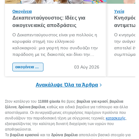
Οικογένεια
Υγεία
Δεκαπενταύγουστος: Ιδέες για
Κνησμός: 
οικογενειακές αποδράσεις
αντιμετωπ
Ο Δεκαπενταύγουστος είναι για πολλούς η
Ο κνησμός ε
κορυφαία στιγμή του ελληνικού
την ανάγκη 
καλοκαιριού: μια γιορτή που συνδυάζει την
αποτελεί έν
παράδοση με τις διακοπές και δίνει την
συμπτώματα
αφορμή για ταξίδια σε κάθε γωνιά της
άνθρωποι κά
03 Αύγ 2026
χώρας. Είτε πρόκειται για λίγες μέρες
οικογένεια & παιδί
πληροφορίες 
ξεγνοιασιάς είτε για μια σύντομη εξόρμηση.
καθώς μπορε
επιμένει για
Ανακάλυψε Όλα τα Άρθρα
Στον κατάλογο του
11888 giaola
θα βρεις
βαρέλια για κρασί
,
βαρέλια
ξύλινα
,
δρύινα βαρέλια
, καθώς και ειδικά βαρέλια για τσίπουρο και άλλα
αποστάγματα. Οι συνεργαζόμενες επιχειρήσεις παρέχουν προϊόντα που
συνδυάζουν την παραδοσιακή τέχνη με σύγχρονες τεχνικές
κατασκευής
,
εξασφαλίζοντας την καλύτερη δυνατή διαχείριση των υγρών που
αποθηκεύονται.
Τα
βαρέλια κρασιού
και τα
δρύινα βαρέλια
αποτελούν βασικό στοιχείο για