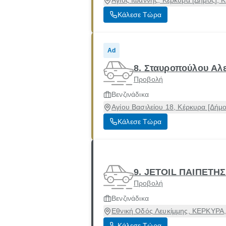
Άγιος Ιωάννης, Κέρκυρα [Δήμος], 
Κάλεσε Τώρα
Ad
8. Σταυροπούλου Αλ
Προβολή
Βενζινάδικα
Αγίου Βασιλείου 18, Κέρκυρα [Δήμ
Κάλεσε Τώρα
9. JETOIL ΠΑΙΠΕΤ
Προβολή
Βενζινάδικα
Εθνική Οδός Λευκίμμης, ΚΕΡΚΥΡΑ,
Κάλεσε Τώρα