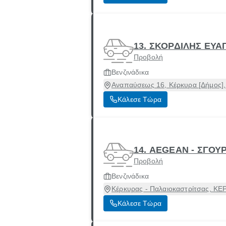
13. ΣΚΟΡΔΙΛΗΣ ΕΥΑ
Προβολή
Βενζινάδικα
Αναπαύσεως 16, Κέρκυρα [Δήμος],
Κάλεσε Τώρα
14. AEGEAN - ΣΓΟΥ
Προβολή
Βενζινάδικα
Κέρκυρας - Παλαιοκαστρίτσας, ΚΕ
Κάλεσε Τώρα