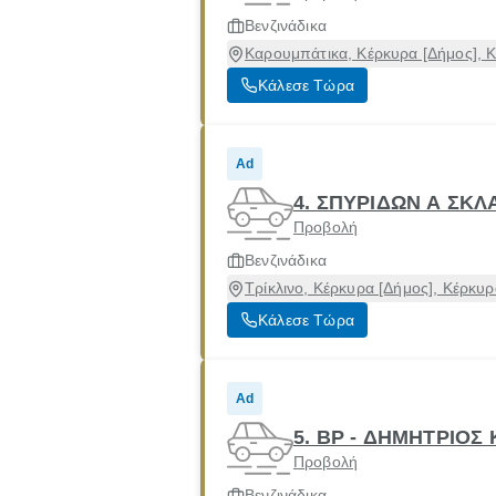
Βενζινάδικα
Καρουμπάτικα, Κέρκυρα [Δήμος], 
Κάλεσε Τώρα
Ad
4. ΣΠΥΡΙΔΩΝ Α ΣΚ
Προβολή
Βενζινάδικα
Τρίκλινο, Κέρκυρα [Δήμος], Κέρκυρ
Κάλεσε Τώρα
Ad
5. BP - ΔΗΜΗΤΡΙΟΣ
Προβολή
Βενζινάδικα