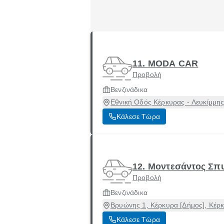
11. MODA CAR
Προβολή
Βενζινάδικα
Εθνική Οδός Κέρκυρας - Λευκίμμης
Κάλεσε Τώρα
12. Μοντεσάντος Σ
Προβολή
Βενζινάδικα
Βρυώνης 1, Κέρκυρα [Δήμος], Κέρ
Κάλεσε Τώρα