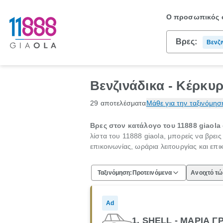
Ο προσωπικός σ
Βρες:
Βενζι
Βενζινάδικα - Κέρκυ
29 αποτελέσματα
Μάθε για την ταξινόμησ
Βρες στον κατάλογο του 11888 giaola
λίστα του 11888 giaola, μπορείς να βρει
επικοινωνίας, ωράρια λειτουργίας και επι
Ταξινόμηση:
Προτεινόμενα
Ανοιχτό τ
Ad
1. SHELL - ΜΑΡΙΑ 