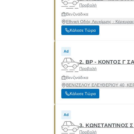
Προβολή
Βενζινάδικα
Εθνική Οδός Λευκίμμης - Κέρκυρα
Κάλεσε Τώρα
Ad
2. BP - ΚΟΝΤΟΣ Γ Σ
Προβολή
Βενζινάδικα
ΒΕΝΙΖΕΛΟΥ ΕΛΕΥΘΕΡΙΟΥ 40, ΚΕΡΚ
Κάλεσε Τώρα
Ad
3. ΚΩΝΣΤΑΝΤΙΝΟΣ 
Προβολή