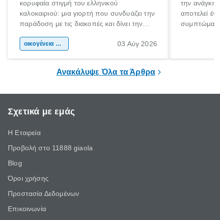
κορυφαία στιγμή του ελληνικού
την ανάγκη 
καλοκαιριού: μια γιορτή που συνδυάζει την
αποτελεί έν
παράδοση με τις διακοπές και δίνει την
συμπτώματα
αφορμή για ταξίδια σε κάθε γωνιά της
άνθρωποι κά
03 Αύγ 2026
χώρας. Είτε πρόκειται για λίγες μέρες
οικογένεια & παιδί
πληροφορίες 
ξεγνοιασιάς είτε για μια σύντομη εξόρμηση.
καθώς μπορε
επιμένει για
Ανακάλυψε Όλα τα Άρθρα
Σχετικά με εμάς
Η Εταιρεία
Προβολή στο 11888 giaola
Blog
Όροι χρήσης
Προστασία Δεδομένων
Επικοινωνία