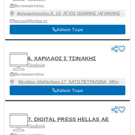
Βιντεοκασσέτες
Ασημακόπουλου Κ. 10, ΑΓΙΟΣ ΙΩΑΝΝΗΣ (ΑΓΙΑΝΝΗΣ),
Αγία Παρασκευή, Αττική, 15342
group@forliga.gr
Κάλεσε Τώρα
6. ΧΑΡΙΛΑΟΣ Σ ΤΣΙΝΑΚΗΣ
Προβολή
Βιντεοκασσέτες
Μεγάλου Αλεξάνδρου 17, ΚΑΤΩ ΠΕΤΡΑΛΩΝΑ, Αθήνα
[Δήμος], Αττική, 19013
Κάλεσε Τώρα
7. DIGITAL PRESS HELLAS ΑΕ
Προβολή