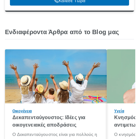
Κάλεσε Τώρα
Ενδιαφέροντα Άρθρα από το Blog μας
Οικογένεια
Υγεία
Δεκαπενταύγουστος: Ιδέες για
Κνησμός: 
οικογενειακές αποδράσεις
αντιμετωπ
Ο Δεκαπενταύγουστος είναι για πολλούς η
Ο κνησμός ε