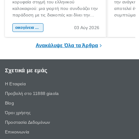
κορυφαία στιγμή του ελληνικού
την ανάγκη 
καλοκαιριού: μια γιορτή που συνδυάζει την
αποτελεί έν
παράδοση με τις διακοπές και δίνει την
συμπτώματα
αφορμή για ταξίδια σε κάθε γωνιά της
άνθρωποι κά
03 Αύγ 2026
χώρας. Είτε πρόκειται για λίγες μέρες
οικογένεια & παιδί
πληροφορίες 
ξεγνοιασιάς είτε για μια σύντομη εξόρμηση.
καθώς μπορε
επιμένει για
Ανακάλυψε Όλα τα Άρθρα
Σχετικά με εμάς
Η Εταιρεία
Προβολή στο 11888 giaola
Blog
Όροι χρήσης
Προστασία Δεδομένων
Επικοινωνία