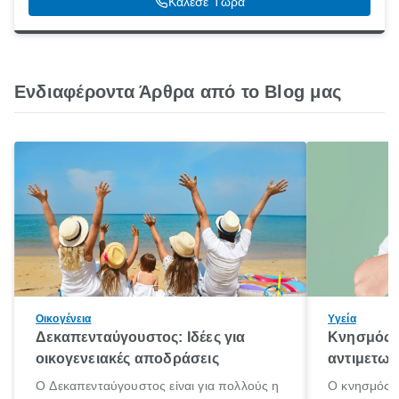
Κάλεσε Τώρα
Ενδιαφέροντα Άρθρα από το Blog μας
Οικογένεια
Υγεία
Δεκαπενταύγουστος: Ιδέες για
Κνησμός: 
οικογενειακές αποδράσεις
αντιμετωπ
Ο Δεκαπενταύγουστος είναι για πολλούς η
Ο κνησμός ε