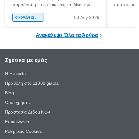
παράδοση με τις διακοπές και δίνει την
συμπτώματα
αφορμή για ταξίδια σε κάθε γωνιά της
άνθρωποι κά
03 Αύγ 2026
χώρας. Είτε πρόκειται για λίγες μέρες
οικογένεια & παιδί
πληροφορίες 
ξεγνοιασιάς είτε για μια σύντομη εξόρμηση.
καθώς μπορε
επιμένει για
Ανακάλυψε Όλα τα Άρθρα
Σχετικά με εμάς
Η Εταιρεία
Προβολή στο 11888 giaola
Blog
Όροι χρήσης
Προστασία Δεδομένων
Επικοινωνία
Ρυθμίσεις Cookies