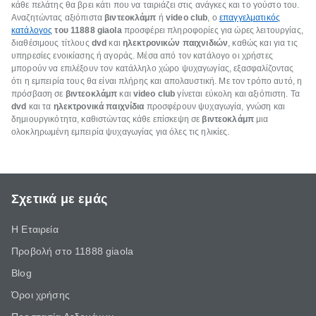
κάθε πελάτης θα βρει κάτι που να ταιριάζει στις ανάγκες και το γούστο του.
Αναζητώντας αξιόπιστα
βιντεοκλάμπ
ή
video club
, ο
επαγγελματικός
κατάλογος
του 11888 giaola
προσφέρει πληροφορίες για ώρες λειτουργίας,
διαθέσιμους τίτλους
dvd
και
ηλεκτρονικών παιχνιδιών
, καθώς και για τις
υπηρεσίες ενοικίασης ή αγοράς. Μέσα από τον κατάλογο οι χρήστες
μπορούν να επιλέξουν τον κατάλληλο χώρο ψυχαγωγίας, εξασφαλίζοντας
ότι η εμπειρία τους θα είναι πλήρης και απολαυστική. Με τον τρόπο αυτό, η
πρόσβαση σε
βιντεοκλάμπ
και
video club
γίνεται εύκολη και αξιόπιστη. Τα
dvd
και τα
ηλεκτρονικά παιχνίδια
προσφέρουν ψυχαγωγία, γνώση και
δημιουργικότητα, καθιστώντας κάθε επίσκεψη σε
βιντεοκλάμπ
μια
ολοκληρωμένη εμπειρία ψυχαγωγίας για όλες τις ηλικίες.
Σχετικά με εμάς
Η Εταιρεία
Προβολή στο 11888 giaola
Blog
Όροι χρήσης