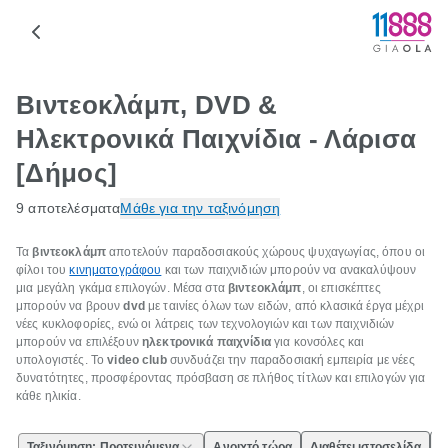
Βιντεοκλάμπ, DVD &
Ηλεκτρονικά Παιχνίδια - Λάρισα
[Δήμος]
9 αποτελέσματα
Μάθε για την ταξινόμηση
Τα
βιντεοκλάμπ
αποτελούν παραδοσιακούς χώρους ψυχαγωγίας, όπου οι
φίλοι του
κινηματογράφου
και των παιχνιδιών μπορούν να ανακαλύψουν
μια μεγάλη γκάμα επιλογών. Μέσα στα
βιντεοκλάμπ
, οι επισκέπτες
μπορούν να βρουν
dvd
με ταινίες όλων των ειδών, από κλασικά έργα μέχρι
νέες κυκλοφορίες, ενώ οι λάτρεις των τεχνολογιών και των παιχνιδιών
μπορούν να επιλέξουν
ηλεκτρονικά παιχνίδια
για κονσόλες και
υπολογιστές. Το
video club
συνδυάζει την παραδοσιακή εμπειρία με νέες
δυνατότητες, προσφέροντας πρόσβαση σε πλήθος τίτλων και επιλογών για
κάθε ηλικία.
Ταξινόμηση: Προτεινόμενα
Ανοιχτό τώρα
Διαθέτει ιστοσελίδα
Ε