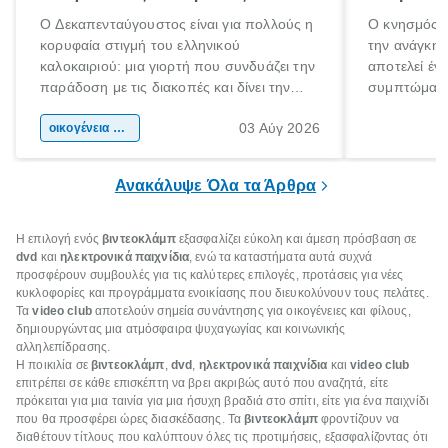
Ο Δεκαπενταύγουστος είναι για πολλούς η
Ο κνησμός ε
κορυφαία στιγμή του ελληνικού
την ανάγκη 
καλοκαιριού: μια γιορτή που συνδυάζει την
αποτελεί έν
παράδοση με τις διακοπές και δίνει την
συμπτώματα
αφορμή για ταξίδια σε κάθε γωνιά της
άνθρωποι κά
03 Αύγ 2026
χώρας. Είτε πρόκειται για λίγες μέρες
οικογένεια & παιδί
πληροφορίες 
ξεγνοιασιάς είτε για μια σύντομη εξόρμηση.
καθώς μπορε
επιμένει για
Ανακάλυψε Όλα τα Άρθρα
Η επιλογή ενός
βιντεοκλάμπ
εξασφαλίζει εύκολη και άμεση πρόσβαση σε
dvd
και
ηλεκτρονικά παιχνίδια
, ενώ τα καταστήματα αυτά συχνά
προσφέρουν συμβουλές για τις καλύτερες επιλογές, προτάσεις για νέες
κυκλοφορίες και προγράμματα ενοικίασης που διευκολύνουν τους πελάτες.
Τα
video club
αποτελούν σημεία συνάντησης για οικογένειες και φίλους,
δημιουργώντας μια ατμόσφαιρα ψυχαγωγίας και κοινωνικής
αλληλεπίδρασης.
Η ποικιλία σε
βιντεοκλάμπ
,
dvd
,
ηλεκτρονικά παιχνίδια
και
video club
επιτρέπει σε κάθε επισκέπτη να βρει ακριβώς αυτό που αναζητά, είτε
πρόκειται για μια ταινία για μια ήσυχη βραδιά στο σπίτι, είτε για ένα παιχνίδι
που θα προσφέρει ώρες διασκέδασης. Τα
βιντεοκλάμπ
φροντίζουν να
διαθέτουν τίτλους που καλύπτουν όλες τις προτιμήσεις, εξασφαλίζοντας ότι