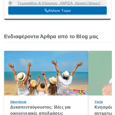
Γεωργιάδου & Ολύμπου, ΛΑΡΙΣΑ, Λάρισα [Δήμος],
Λάρισα, 41221
Κάλεσε Τώρα
Ενδιαφέροντα Άρθρα από το Blog μας
Οικογένεια
Υγεία
Δεκαπενταύγουστος: Ιδέες για
Κνησμός: 
οικογενειακές αποδράσεις
αντιμετωπ