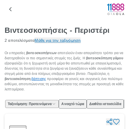
Βιντεοσκοπήσεις - Περιστέρι
2 αποτελέσματα
Μάθε για την ταξινόμηση
Οι υπηρεσίες
βιντεοσκοπήσεων
αποτελούν έναν απαραίτητο τρόπο για να
διατηρηθούν οι πιο σημαντικές στιγμές της ζωής. Η
βιντεοσκόπηση γάμου
εξασφαλίζει ότι η ξεχωριστή αυτή μέρα θα αποτυπωθεί με επαγγελματισμό,
δίνοντας τη δυνατότητα στα ζευγάρια να ξαναζήσουν κάθε συναίσθημα και
στιγμή μέσα από ένα πλήρως επεξεργασμένο βίντεο. Παράλληλα, η
βιντεοσκόπηση
βάπτισης
προσφέρει σε γονείς και συγγενείς ένα πολύτιμο
ενθύμιο, αποτυπώνοντας τη μοναδικότητα της στιγμής με προσοχή σε κάθε
λεπτομέρεια.
Ταξινόμηση: Προτεινόμενα
Ανοιχτό τώρα
Διαθέτει ιστοσελίδα
Ε