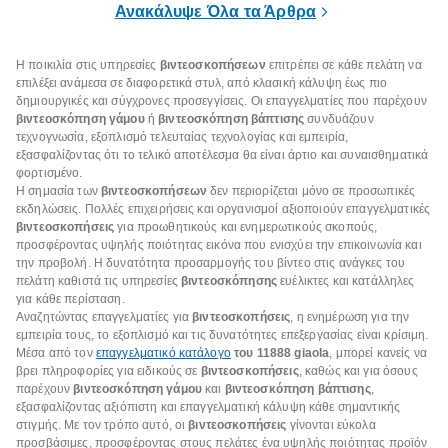
Ανακάλυψε Όλα τα Άρθρα
Η ποικιλία στις υπηρεσίες
βιντεοσκοπήσεων
επιτρέπει σε κάθε πελάτη να
επιλέξει ανάμεσα σε διαφορετικά στυλ, από κλασική κάλυψη έως πιο
δημιουργικές και σύγχρονες προσεγγίσεις. Οι επαγγελματίες που παρέχουν
βιντεοσκόπηση γάμου
ή
βιντεοσκόπηση βάπτισης
συνδυάζουν
τεχνογνωσία, εξοπλισμό τελευταίας τεχνολογίας και εμπειρία,
εξασφαλίζοντας ότι το τελικό αποτέλεσμα θα είναι άρτιο και συναισθηματικά
φορτισμένο.
Η σημασία των
βιντεοσκοπήσεων
δεν περιορίζεται μόνο σε προσωπικές
εκδηλώσεις. Πολλές επιχειρήσεις και οργανισμοί αξιοποιούν επαγγελματικές
βιντεοσκοπήσεις
για προωθητικούς και ενημερωτικούς σκοπούς,
προσφέροντας υψηλής ποιότητας εικόνα που ενισχύει την επικοινωνία και
την προβολή. Η δυνατότητα προσαρμογής του βίντεο στις ανάγκες του
πελάτη καθιστά τις υπηρεσίες
βιντεοσκόπησης
ευέλικτες και κατάλληλες
για κάθε περίσταση.
Αναζητώντας επαγγελματίες για
βιντεοσκοπήσεις
, η ενημέρωση για την
εμπειρία τους, το εξοπλισμό και τις δυνατότητες επεξεργασίας είναι κρίσιμη.
Μέσα από τον
επαγγελματικό κατάλογο
του 11888 giaola
, μπορεί κανείς να
βρει πληροφορίες για ειδικούς σε
βιντεοσκοπήσεις
, καθώς και για όσους
παρέχουν
βιντεοσκόπηση γάμου
και
βιντεοσκόπηση βάπτισης
,
εξασφαλίζοντας αξιόπιστη και επαγγελματική κάλυψη κάθε σημαντικής
στιγμής. Με τον τρόπο αυτό, οι
βιντεοσκοπήσεις
γίνονται εύκολα
προσβάσιμες, προσφέροντας στους πελάτες ένα υψηλής ποιότητας προϊόν