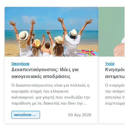
Οικογένεια
Υγεία
Δεκαπενταύγουστος: Ιδέες για
Κνησμός: 
οικογενειακές αποδράσεις
αντιμετωπ
Ο Δεκαπενταύγουστος είναι για πολλούς η
Ο κνησμός ε
κορυφαία στιγμή του ελληνικού
την ανάγκη 
καλοκαιριού: μια γιορτή που συνδυάζει την
αποτελεί έν
παράδοση με τις διακοπές και δίνει την
συμπτώματα
αφορμή για ταξίδια σε κάθε γωνιά της
άνθρωποι κά
03 Αύγ 2026
χώρας. Είτε πρόκειται για λίγες μέρες
οικογένεια & παιδί
πληροφορίες 
ξεγνοιασιάς είτε για μια σύντομη εξόρμηση.
καθώς μπορε
επιμένει για