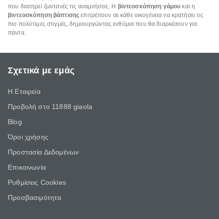
που διατηρεί ζωντανές τις αναμνήσεις. Η
βιντεοσκόπηση γάμου
και η
βιντεοσκόπηση βάπτισης
επιτρέπουν σε κάθε οικογένεια να κρατήσει τις
πιο πολύτιμες στιγμές, δημιουργώντας ενθύμια που θα διαρκέσουν για
πάντα.
Σχετικά με εμάς
Η Εταιρεία
Προβολή στο 11888 giaola
Blog
Όροι χρήσης
Προστασία Δεδομένων
Επικοινωνία
Ρυθμίσεις Cookies
Προσβασιμότητα