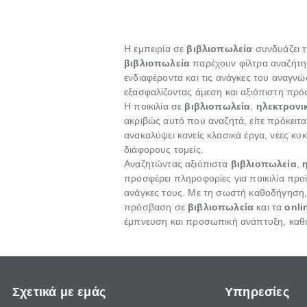
Η εμπειρία σε
βιβλιοπωλεία
συνδυάζει τ
βιβλιοπωλεία
παρέχουν φίλτρα αναζήτησ
ενδιαφέροντα και τις ανάγκες του αναγν
εξασφαλίζοντας άμεση και αξιόπιστη πρ
Η ποικιλία σε
βιβλιοπωλεία
,
ηλεκτρονι
ακριβώς αυτό που αναζητά, είτε πρόκει
ανακαλύψει κανείς κλασικά έργα, νέες 
διάφορους τομείς.
Αναζητώντας αξιόπιστα
βιβλιοπωλεία
,
προσφέρει πληροφορίες για ποικιλία προ
ανάγκες τους. Με τη σωστή καθοδήγηση
πρόσβαση σε
βιβλιοπωλεία
και τα
onli
έμπνευση και προσωπική ανάπτυξη, καθι
Σχετικά με εμάς
Υπηρεσίες