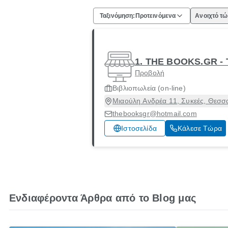
Ταξινόμηση:
Προτεινόμενα
Ανοιχτό τ
1. THE BOOKS.GR -
Προβολή
Βιβλιοπωλεία (on-line)
Μιαούλη Ανδρέα 11, Συκεές, Θεσσ
thebooksgr@hotmail.com
Ιστοσελίδα
Κάλεσε Τώρα
Ενδιαφέροντα Άρθρα από το Blog μας