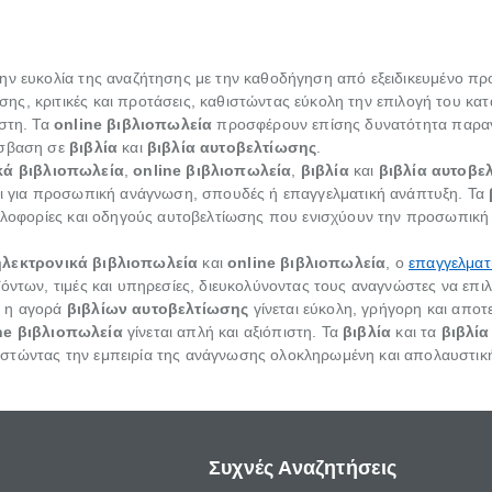
ην ευκολία της αναζήτησης με την καθοδήγηση από εξειδικευμένο π
ης, κριτικές και προτάσεις, καθιστώντας εύκολη την επιλογή του κ
ώστη. Τα
online βιβλιοπωλεία
προσφέρουν επίσης δυνατότητα παραγγ
όσβαση σε
βιβλία
και
βιβλία αυτοβελτίωσης
.
κά βιβλιοπωλεία
,
online βιβλιοπωλεία
,
βιβλία
και
βιβλία αυτοβε
ται για προσωπική ανάγνωση, σπουδές ή επαγγελματική ανάπτυξη. Τα
κυκλοφορίες και οδηγούς αυτοβελτίωσης που ενισχύουν την προσωπικ
ηλεκτρονικά βιβλιοπωλεία
και
online βιβλιοπωλεία
, ο
επαγγελματ
ϊόντων, τιμές και υπηρεσίες, διευκολύνοντας τους αναγνώστες να επι
, η αγορά
βιβλίων αυτοβελτίωσης
γίνεται εύκολη, γρήγορη και αποτ
ne βιβλιοπωλεία
γίνεται απλή και αξιόπιστη. Τα
βιβλία
και τα
βιβλία
στώντας την εμπειρία της ανάγνωσης ολοκληρωμένη και απολαυστική
Συχνές Αναζητήσεις