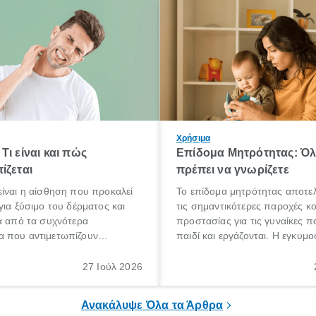
Χρήσιμα
Τι είναι και πώς
Επίδομα Μητρότητας: Ό
ίζεται
πρέπει να γνωρίζετε
ίναι η αίσθηση που προκαλεί
Το επίδομα μητρότητας αποτελ
για ξύσιμο του δέρματος και
τις σημαντικότερες παροχές κ
α από τα συχνότερα
προστασίας για τις γυναίκες 
 που αντιμετωπίζουν
παιδί και εργάζονται. Η εγκυμο
θε ηλικίας. Πολλοί αναζητούν
γέννηση ενός παιδιού είναι μια 
 για το «κνησμός τι είναι»,
σημαντική περίοδος στη ζωή 
27 Ιούλ 2026
ί να εμφανιστεί ξαφνικά ή να
οικογένειας, η οποία συνοδεύε
α μεγάλο χρονικό διάστημα.
αυξημένες ανάγκες και υποχρε
Ανακάλυψε Όλα τα Άρθρα