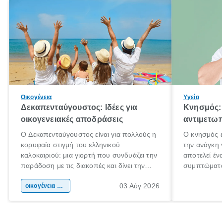
Οικογένεια
Υγεία
Δεκαπενταύγουστος: Ιδέες για
Κνησμός: 
οικογενειακές αποδράσεις
αντιμετωπ
Ο Δεκαπενταύγουστος είναι για πολλούς η
Ο κνησμός ε
κορυφαία στιγμή του ελληνικού
την ανάγκη 
καλοκαιριού: μια γιορτή που συνδυάζει την
αποτελεί έν
παράδοση με τις διακοπές και δίνει την
συμπτώματα
αφορμή για ταξίδια σε κάθε γωνιά της
άνθρωποι κά
03 Αύγ 2026
χώρας. Είτε πρόκειται για λίγες μέρες
οικογένεια & παιδί
πληροφορίες
ξεγνοιασιάς είτε για μια σύντομη εξόρμηση.
καθώς μπορε
επιμένει γι