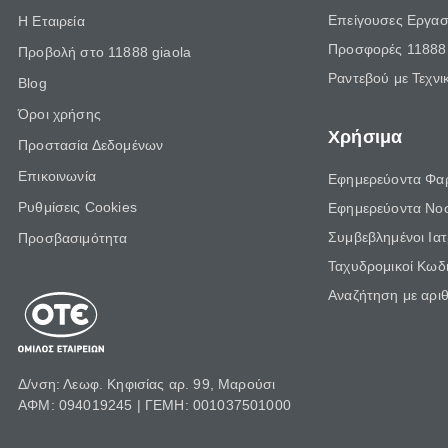
Επείγουσες Εργασ
Η Εταιρεία
Προσφορές 11888 
Προβολή στο 11888 giaola
Ραντεβού με Τεχνι
Blog
Όροι χρήσης
Χρήσιμα
Προστασία Δεδομένων
Επικοινωνία
Εφημερεύοντα Φα
Ρυθμίσεις Cookies
Εφημερεύοντα Νο
Συμβεβλημένοι Ια
Προσβασιμότητα
Ταχυδρομικοί Κωδι
Αναζήτηση με αρι
Δ/νση: Λεωφ. Κηφισίας αρ. 99, Μαρούσι
ΑΦΜ: 094019245 | ΓΕΜΗ: 001037501000