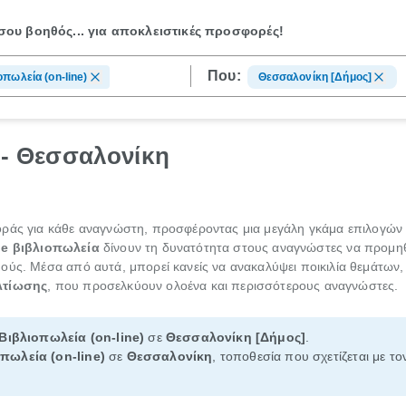
ου βοηθός...
για αποκλειστικές προσφορές!
Που:
οπωλεία (on-line)
Θεσσαλονίκη [Δήμος]
 - Θεσσαλονίκη
άς για κάθε αναγνώστη, προσφέροντας μια μεγάλη γκάμα επιλογών σε
ne βιβλιοπωλεία
δίνουν τη δυνατότητα στους αναγνώστες να προμη
ύς. Μέσα από αυτά, μπορεί κανείς να ανακαλύψει ποικιλία θεμάτων, 
λτίωσης
, που προσελκύουν ολοένα και περισσότερους αναγνώστες.
Βιβλιοπωλεία (on-line)
σε
Θεσσαλονίκη [Δήμος]
.
πωλεία (on-line)
σε
Θεσσαλονίκη
, τοποθεσία που σχετίζεται με το