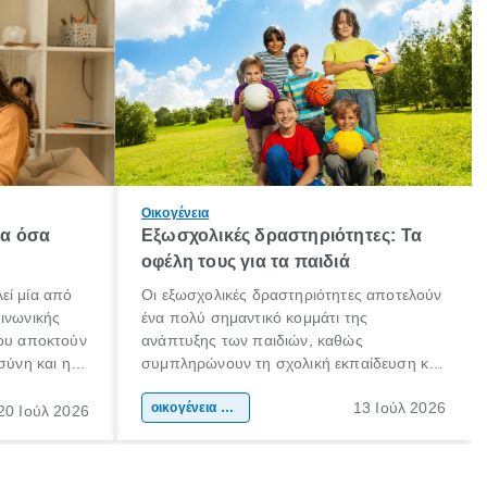
Οικογένεια
λα όσα
Εξωσχολικές δραστηριότητες: Τα
οφέλη τους για τα παιδιά
εί μία από
Οι εξωσχολικές δραστηριότητες αποτελούν
οινωνικής
ένα πολύ σημαντικό κομμάτι της
που αποκτούν
ανάπτυξης των παιδιών, καθώς
σύνη και η
συμπληρώνουν τη σχολική εκπαίδευση και
ιδιαίτερα
συμβάλλουν ουσιαστικά στη διαμόρφωση
13 Ιούλ 2026
κάθε
της προσωπικότητας, της κοινωνικότητας
οικογένεια & παιδί
20 Ιούλ 2026
ται από
και των δεξιοτήτων τους. Δεν είναι απλώς
ώσεις.
ένας τρόπος για να περνάει το παιδί τον
ελεύθερο χρόνο του.