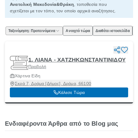
Ανατολική Μακεδονία&Θράκη
, τοποθεσία που
σχετίζεται με τον τόπο, τον οποίο αρχικά αναζήτησες.
Ταξινόμηση: Προτεινόμενα
Ανοιχτό τώρα
Διαθέτει ιστοσελίδα
Ε
1. ΛΙΑΝΑ - ΧΑΤΖΗΚΩΝΣΤΑΝΤΙΝΙΔΟΥ
Προβολή
Χάρτινα Είδη
Σκρά 7, Δράμα [Δήμος], Δράμα, 66100
Κάλεσε Τώρα
Ενδιαφέροντα Άρθρα από το Blog μας