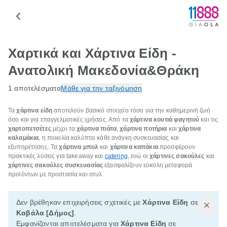
Χαρτικά και Χάρτινα Είδη -
Ανατολική Μακεδονία&Θράκη
1 αποτελέσματα
Μάθε για την ταξινόμηση
Τα
χάρτινα είδη
αποτελούν βασικό στοιχείο τόσο για την καθημερινή ζωή
όσο και για επαγγελματικές χρήσεις. Από τα
χάρτινα κουτιά φαγητού
και τις
χαρτοπετσέτες
μέχρι τα
χάρτινα πιάτα
,
χάρτινα ποτήρια
και
χάρτινα
καλαμάκια
, η ποικιλία καλύπτει κάθε ανάγκη συσκευασίας και
εξυπηρέτησης. Τα
χάρτινα μπολ
και
χάρτινα καπάκια
προσφέρουν
πρακτικές λύσεις για takeaway και
catering
, ενώ οι
χάρτινες σακούλες
και
χάρτινες σακούλες συσκευασίας
εξασφαλίζουν εύκολη μεταφορά
προϊόντων με προστασία και στυλ.
Δεν βρέθηκαν επιχειρήσεις σχετικές με
Χάρτινα Είδη
σε
Καβάλα [Δήμος]
.
Εμφανίζονται αποτελέσματα για
Χάρτινα Είδη
σε