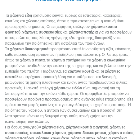
Τα
χάρτινα είδη
χρησιμοποιούνται ευρέως σε εστιατόρια, καφετέριες,
καντίνες και χώρους εστίασης, όπου η πρακτικότητα και η υγιεινή είναι
πρωταρχικής σημασίας. Οι επιχειρήσεις επιλέγουν
χάρτινα κουτιά
φαγητού
,
χάρτινες συσκευασίες
και
χάρτινα ποτήρια
για να προσφέρουν
στους πελάτες τους λύσεις γρήγορης εξυπηρέτησης, διασφαλίζοντας
παράλληλα την ποιότητα και την ασφάλεια των προϊόντων.
Τα
χάρτινα διακοσμητικά
προσφέρουν επιπλέον αισθητική αξία, κάνοντας
κάθε παρουσίαση προϊόντων ή εκδήλωση πιο ελκυστική. Οι λεπτομέρειες,
όπως τα
χάρτινα πιάτα
, τα
χάρτινα ποτήρια
και τα
χάρτινα καλαμάκια
,
μπορούν να αναδείξουν την εικόνα της επιχείρησης και να βελτιώσουν την
εμπειρία του πελάτη. Παράλληλα, τα
χάρτινα κουτιά
και οι
χάρτινες
σακούλες
παρέχουν πρακτική λύση για αποθήκευση και διανομή,
μειώνοντας τη χρήση πλαστικών και ενισχύοντας περιβαλλοντικά φιλικές
πρακτικές. Η σωστή επιλογή
χάρτινων ειδών
είναι σημαντική για τη
λειτουργικότητα και την εικόνα κάθε χώρου. Οι προμηθευτές μπορούν να
προσφέρουν προϊόντα προσαρμοσμένα στις ανάγκες κάθε επιχείρησης, είτε
πρόκειται για μικρές καντίνες είτε για μεγαλύτερες επιχειρήσεις εστίασης. Η
ποιότητα του χαρτιού, η αντοχή των συσκευασιών και η προσοχή στη
λεπτομέρεια κάνουν τη διαφορά στην καθημερινή χρήση και την
ικανοποίηση των πελατών.
Για όσους αναζητούν
χάρτινα είδη
,
χάρτινα κουτιά φαγητού
,
χάρτινες
συσκευασίες
,
σακουλάκια χάρτινα
,
χάρτινα διακοσμητικά
,
χάρτινα πιάτα
,
χάρτινα ποτήρια
,
χάρτινα καλαμάκια
,
χάρτινα μπολ
,
χάρτινα καπάκια
,