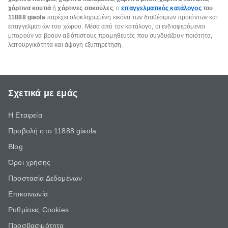
χάρτινα κουτιά
ή
χάρτινες σακούλες
, ο
επαγγελματικός κατάλογος
του
11888 giaola
παρέχει ολοκληρωμένη εικόνα των διαθέσιμων προϊόντων και
επαγγελματιών του χώρου. Μέσα από τον κατάλογο, οι ενδιαφερόμενοι
μπορούν να βρουν αξιόπιστους προμηθευτές που συνδυάζουν ποιότητα,
λειτουργικότητα και άψογη εξυπηρέτηση.
Σχετικά με εμάς
Η Εταιρεία
Προβολή στο 11888 giaola
Blog
Όροι χρήσης
Προστασία Δεδομένων
Επικοινωνία
Ρυθμίσεις Cookies
Προσβασιμότητα