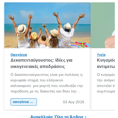
Οικογένεια
Υγεία
Δεκαπενταύγουστος: Ιδέες για
Κνησμός: 
οικογενειακές αποδράσεις
αντιμετωπ
Ο Δεκαπενταύγουστος είναι για πολλούς η
Ο κνησμός ε
κορυφαία στιγμή του ελληνικού
την ανάγκη 
καλοκαιριού: μια γιορτή που συνδυάζει την
αποτελεί έν
παράδοση με τις διακοπές και δίνει την
συμπτώματα
αφορμή για ταξίδια σε κάθε γωνιά της
άνθρωποι κά
03 Αύγ 2026
χώρας. Είτε πρόκειται για λίγες μέρες
οικογένεια & παιδί
πληροφορίες 
ξεγνοιασιάς είτε για μια σύντομη εξόρμηση.
καθώς μπορε
επιμένει για
Ανακάλυψε Όλα τα Άρθρα