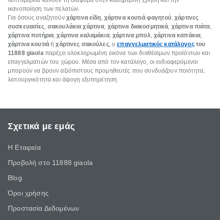
λεπτομέρεια κάνουν τη διαφορά στην καθημερινή χρήση και την
ικανοποίηση των πελατών.
Για όσους αναζητούν
χάρτινα είδη
,
χάρτινα κουτιά φαγητού
,
χάρτινες
συσκευασίες
,
σακουλάκια χάρτινα
,
χάρτινα διακοσμητικά
,
χάρτινα πιάτα
,
χάρτινα ποτήρια
,
χάρτινα καλαμάκια
,
χάρτινα μπολ
,
χάρτινα καπάκια
,
χάρτινα κουτιά
ή
χάρτινες σακούλες
, ο
επαγγελματικός κατάλογος
του
11888 giaola
παρέχει ολοκληρωμένη εικόνα των διαθέσιμων προϊόντων και
επαγγελματιών του χώρου. Μέσα από τον κατάλογο, οι ενδιαφερόμενοι
μπορούν να βρουν αξιόπιστους προμηθευτές που συνδυάζουν ποιότητα,
λειτουργικότητα και άψογη εξυπηρέτηση.
Σχετικά με εμάς
Η Εταιρεία
Προβολή στο 11888 giaola
Blog
Όροι χρήσης
Προστασία Δεδομένων