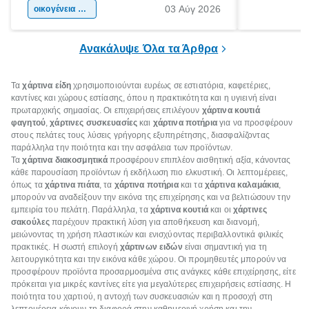
03 Αύγ 2026
χώρας. Είτε πρόκειται για λίγες μέρες
οικογένεια & παιδί
πληροφορίες 
ξεγνοιασιάς είτε για μια σύντομη εξόρμηση.
καθώς μπορε
επιμένει για
Ανακάλυψε Όλα τα Άρθρα
Τα
χάρτινα είδη
χρησιμοποιούνται ευρέως σε εστιατόρια, καφετέριες,
καντίνες και χώρους εστίασης, όπου η πρακτικότητα και η υγιεινή είναι
πρωταρχικής σημασίας. Οι επιχειρήσεις επιλέγουν
χάρτινα κουτιά
φαγητού
,
χάρτινες συσκευασίες
και
χάρτινα ποτήρια
για να προσφέρουν
στους πελάτες τους λύσεις γρήγορης εξυπηρέτησης, διασφαλίζοντας
παράλληλα την ποιότητα και την ασφάλεια των προϊόντων.
Τα
χάρτινα διακοσμητικά
προσφέρουν επιπλέον αισθητική αξία, κάνοντας
κάθε παρουσίαση προϊόντων ή εκδήλωση πιο ελκυστική. Οι λεπτομέρειες,
όπως τα
χάρτινα πιάτα
, τα
χάρτινα ποτήρια
και τα
χάρτινα καλαμάκια
,
μπορούν να αναδείξουν την εικόνα της επιχείρησης και να βελτιώσουν την
εμπειρία του πελάτη. Παράλληλα, τα
χάρτινα κουτιά
και οι
χάρτινες
σακούλες
παρέχουν πρακτική λύση για αποθήκευση και διανομή,
μειώνοντας τη χρήση πλαστικών και ενισχύοντας περιβαλλοντικά φιλικές
πρακτικές. Η σωστή επιλογή
χάρτινων ειδών
είναι σημαντική για τη
λειτουργικότητα και την εικόνα κάθε χώρου. Οι προμηθευτές μπορούν να
προσφέρουν προϊόντα προσαρμοσμένα στις ανάγκες κάθε επιχείρησης, είτε
πρόκειται για μικρές καντίνες είτε για μεγαλύτερες επιχειρήσεις εστίασης. Η
ποιότητα του χαρτιού, η αντοχή των συσκευασιών και η προσοχή στη