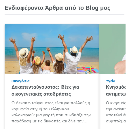
Ενδιαφέροντα Άρθρα από το Blog μας
Οικογένεια
Υγεία
Δεκαπενταύγουστος: Ιδέες για
Κνησμός: 
οικογενειακές αποδράσεις
αντιμετωπ
Ο Δεκαπενταύγουστος είναι για πολλούς η
Ο κνησμός ε
κορυφαία στιγμή του ελληνικού
την ανάγκη 
καλοκαιριού: μια γιορτή που συνδυάζει την
αποτελεί έν
παράδοση με τις διακοπές και δίνει την
συμπτώματα
αφορμή για ταξίδια σε κάθε γωνιά της
άνθρωποι κά