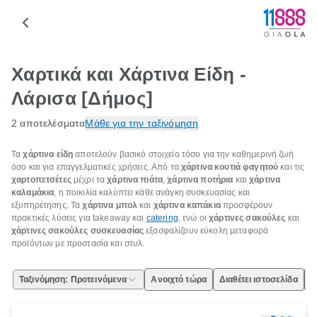
Χαρτικά και Χάρτινα Είδη -
Λάρισα [Δήμος]
2 αποτελέσματα
Μάθε για την ταξινόμηση
Τα
χάρτινα είδη
αποτελούν βασικό στοιχείο τόσο για την καθημερινή ζωή
όσο και για επαγγελματικές χρήσεις. Από τα
χάρτινα κουτιά φαγητού
και τις
χαρτοπετσέτες
μέχρι τα
χάρτινα πιάτα
,
χάρτινα ποτήρια
και
χάρτινα
καλαμάκια
, η ποικιλία καλύπτει κάθε ανάγκη συσκευασίας και
εξυπηρέτησης. Τα
χάρτινα μπολ
και
χάρτινα καπάκια
προσφέρουν
πρακτικές λύσεις για takeaway και
catering
, ενώ οι
χάρτινες σακούλες
και
χάρτινες σακούλες συσκευασίας
εξασφαλίζουν εύκολη μεταφορά
προϊόντων με προστασία και στυλ.
Ταξινόμηση: Προτεινόμενα
Ανοιχτό τώρα
Διαθέτει ιστοσελίδα
Ε