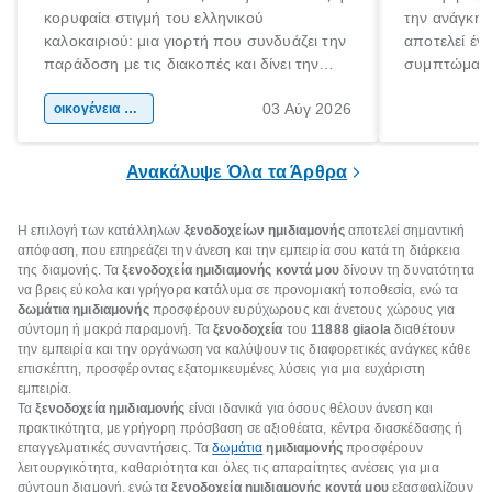
κορυφαία στιγμή του ελληνικού
την ανάγκη 
καλοκαιριού: μια γιορτή που συνδυάζει την
αποτελεί έν
παράδοση με τις διακοπές και δίνει την
συμπτώματα
αφορμή για ταξίδια σε κάθε γωνιά της
άνθρωποι κά
03 Αύγ 2026
χώρας. Είτε πρόκειται για λίγες μέρες
οικογένεια & παιδί
πληροφορίες 
ξεγνοιασιάς είτε για μια σύντομη εξόρμηση.
καθώς μπορε
επιμένει για
Ανακάλυψε Όλα τα Άρθρα
Η επιλογή των κατάλληλων
ξενοδοχείων ημιδιαμονής
αποτελεί σημαντική
απόφαση, που επηρεάζει την άνεση και την εμπειρία σου κατά τη διάρκεια
της διαμονής. Τα
ξενοδοχεία ημιδιαμονής κοντά μου
δίνουν τη δυνατότητα
να βρεις εύκολα και γρήγορα κατάλυμα σε προνομιακή τοποθεσία, ενώ τα
δωμάτια ημιδιαμονής
προσφέρουν ευρύχωρους και άνετους χώρους για
σύντομη ή μακρά παραμονή. Τα
ξενοδοχεία
του
11888
giaola
διαθέτουν
την εμπειρία και την οργάνωση να καλύψουν τις διαφορετικές ανάγκες κάθε
επισκέπτη, προσφέροντας εξατομικευμένες λύσεις για μια ευχάριστη
εμπειρία.
Τα
ξενοδοχεία ημιδιαμονής
είναι ιδανικά για όσους θέλουν άνεση και
πρακτικότητα, με γρήγορη πρόσβαση σε αξιοθέατα, κέντρα διασκέδασης ή
επαγγελματικές συναντήσεις. Τα
δωμάτια
ημιδιαμονής
προσφέρουν
λειτουργικότητα, καθαριότητα και όλες τις απαραίτητες ανέσεις για μια
σύντομη διαμονή, ενώ τα
ξενοδοχεία ημιδιαμονής κοντά μου
εξασφαλίζουν