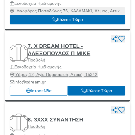
Ξενοδοχεία Ημιδιαμονής
Λεωφόρος Ποσειδώνος 76, ΚΑΛΑΜΑΚΙ, Άλιμος, Αττική,
17455
Κάλεσε Τώρα
7. X DREAM HOTEL -
ΑΛΕΞΟΠΟΥΛΟΣ Π ΜΙΚΕ
Προβολή
Ξενοδοχεία Ημιδιαμονής
Ύδρας 12, Αγία Παρασκευή, Αττική, 15342
info@xdream.gr
Ιστοσελίδα
Κάλεσε Τώρα
8. 3ΧΧΧ ΣΥΝΑΝΤΗΣΗ
Προβολή