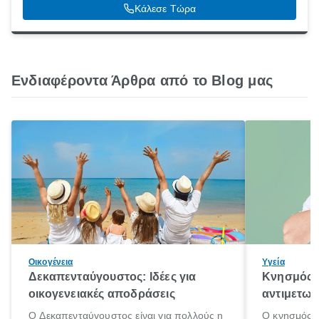
Κάλεσε Τώρα
Ενδιαφέροντα Άρθρα από το Blog μας
Οικογένεια
Υγεία
Δεκαπενταύγουστος: Ιδέες για
Κνησμός: 
οικογενειακές αποδράσεις
αντιμετωπ
Ο Δεκαπενταύγουστος είναι για πολλούς η
Ο κνησμός ε