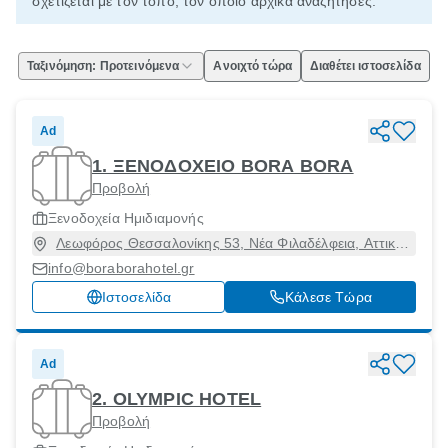
σχετίζεται με τον τόπο, τον οποίο αρχικά αναζήτησες.
Ταξινόμηση: Προτεινόμενα
Ανοιχτό τώρα
Διαθέτει ιστοσελίδα
Ad
1. ΞΕΝΟΔΟΧΕΙΟ BORA BORA
Προβολή
Ξενοδοχεία Ημιδιαμονής
Λεωφόρος Θεσσαλονίκης 53, Νέα Φιλαδέλφεια, Αττική,
14342
info@boraborahotel.gr
Ιστοσελίδα
Κάλεσε Τώρα
Ad
2. OLYMPIC HOTEL
Προβολή