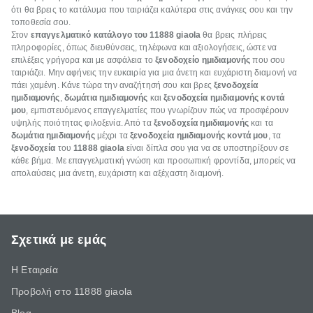
ότι θα βρεις το κατάλυμα που ταιριάζει καλύτερα στις ανάγκες σου και την
τοποθεσία σου.
Στον
επαγγελματικό κατάλογο του 11888
giaola
θα βρεις πλήρεις
πληροφορίες, όπως διευθύνσεις, τηλέφωνα και αξιολογήσεις, ώστε να
επιλέξεις γρήγορα και με ασφάλεια το
ξενοδοχείο ημιδιαμονής
που σου
ταιριάζει. Μην αφήνεις την ευκαιρία για μια άνετη και ευχάριστη διαμονή να
πάει χαμένη. Κάνε τώρα την αναζήτησή σου και βρες
ξενοδοχεία
ημιδιαμονής
,
δωμάτια ημιδιαμονής
και
ξενοδοχεία ημιδιαμονής κοντά
μου
, εμπιστευόμενος επαγγελματίες που γνωρίζουν πώς να προσφέρουν
υψηλής ποιότητας φιλοξενία. Από τα
ξενοδοχεία ημιδιαμονής
και τα
δωμάτια ημιδιαμονής
μέχρι τα
ξενοδοχεία ημιδιαμονής κοντά μου
, τα
ξενοδοχεία
του
11888
giaola
είναι δίπλα σου για να σε υποστηρίξουν σε
κάθε βήμα. Με επαγγελματική γνώση και προσωπική φροντίδα, μπορείς να
απολαύσεις μια άνετη, ευχάριστη και αξέχαστη διαμονή.
Σχετικά με εμάς
Η Εταιρεία
Προβολή στο 11888 giaola