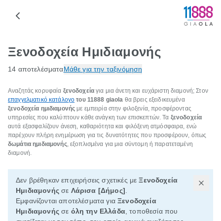
Ξενοδοχεία Ημιδιαμονής
14 αποτελέσματα
Μάθε για την ταξινόμηση
Αναζητάς κορυφαία
ξενοδοχεία
για μια άνετη και ευχάριστη διαμονή; Στον
επαγγελματικό κατάλογο
του 11888
giaola
θα βρεις εξειδικευμένα
ξενοδοχεία ημιδιαμονής
με εμπειρία στην φιλοξενία, προσφέροντας
υπηρεσίες που καλύπτουν κάθε ανάγκη των επισκεπτών. Τα
ξενοδοχεία
αυτά εξασφαλίζουν άνεση, καθαριότητα και φιλόξενη ατμόσφαιρα, ενώ
παρέχουν πλήρη ενημέρωση για τις δυνατότητες που προσφέρουν, όπως
δωμάτια ημιδιαμονής
, εξοπλισμένα για μια σύντομη ή παρατεταμένη
διαμονή.
Δεν βρέθηκαν επιχειρήσεις σχετικές με
Ξενοδοχεία
Ημιδιαμονής
σε
Λάρισα [Δήμος]
.
Εμφανίζονται αποτελέσματα για
Ξενοδοχεία
Ημιδιαμονής
σε
όλη την Ελλάδα
, τοποθεσία που