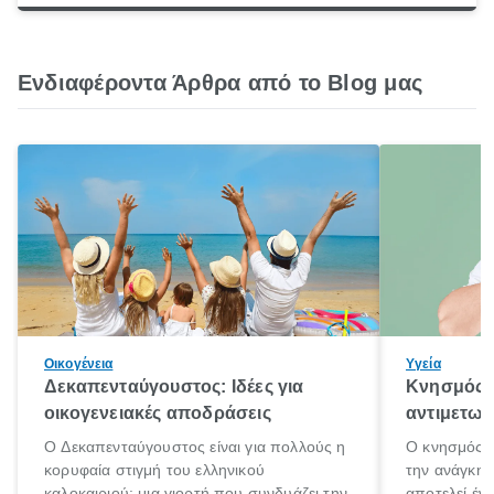
Ενδιαφέροντα Άρθρα από το Blog μας
Οικογένεια
Υγεία
Δεκαπενταύγουστος: Ιδέες για
Κνησμός: 
οικογενειακές αποδράσεις
αντιμετωπ
Ο Δεκαπενταύγουστος είναι για πολλούς η
Ο κνησμός ε
κορυφαία στιγμή του ελληνικού
την ανάγκη 
καλοκαιριού: μια γιορτή που συνδυάζει την
αποτελεί έν