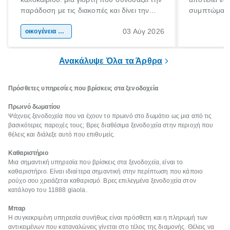
παράδοση με τις διακοπές και δίνει την
συμπτώματα
αφορμή για ταξίδια σε κάθε γωνιά της
άνθρωποι κά
03 Αύγ 2026
χώρας. Είτε πρόκειται για λίγες μέρες
οικογένεια & παιδί
πληροφορίες 
ξεγνοιασιάς είτε για μια σύντομη εξόρμηση.
καθώς μπορε
επιμένει για
Ανακάλυψε Όλα τα Άρθρα
Πρόσθετες υπηρεσίες που βρίσκεις στα ξενοδοχεία
Πρωινό δωματίου
Ψάχνεις ξενοδοχεία που να έχουν το πρωινό στο δωμάτιο ως μια από τις
βασικότερες παροχές τους; Βρες διαθέσιμα ξενοδοχεία στην περιοχή που
θέλεις και διάλεξε αυτό που επιθυμείς.
Καθαριστήριο
Μια σημαντική υπηρεσία που βρίσκεις στα ξενοδοχεία, είναι το
καθαριστήριο. Είναι ιδιαίτερα σημαντική στην περίπτωση που κάποιο
ρούχο σου χρειάζεται καθαρισμό. Βρες επιλεγμένα ξενοδοχεία στον
κατάλογο του 11888 giaola.
Μπαρ
Η συγκεκριμένη υπηρεσία συνήθως είναι πρόσθετη και η πληρωμή των
αντικειμένων που καταναλώνεις γίνεται στο τέλος της διαμονής. Θέλεις να