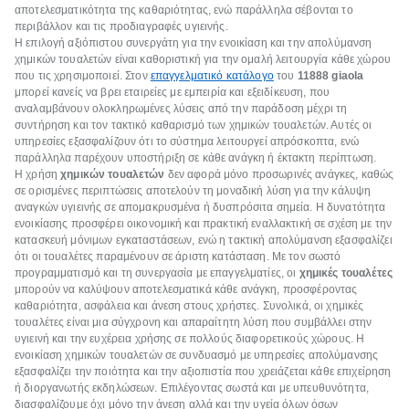
αποτελεσματικότητα της καθαριότητας, ενώ παράλληλα σέβονται το
περιβάλλον και τις προδιαγραφές υγιεινής.
Η επιλογή αξιόπιστου συνεργάτη για την ενοικίαση και την απολύμανση
χημικών τουαλετών είναι καθοριστική για την ομαλή λειτουργία κάθε χώρου
που τις χρησιμοποιεί. Στον
επαγγελματικό κατάλογο
του
11888
giaola
μπορεί κανείς να βρει εταιρείες με εμπειρία και εξειδίκευση, που
αναλαμβάνουν ολοκληρωμένες λύσεις από την παράδοση μέχρι τη
συντήρηση και τον τακτικό καθαρισμό των χημικών τουαλετών. Αυτές οι
υπηρεσίες εξασφαλίζουν ότι το σύστημα λειτουργεί απρόσκοπτα, ενώ
παράλληλα παρέχουν υποστήριξη σε κάθε ανάγκη ή έκτακτη περίπτωση.
Η χρήση
χημικών τουαλετών
δεν αφορά μόνο προσωρινές ανάγκες, καθώς
σε ορισμένες περιπτώσεις αποτελούν τη μοναδική λύση για την κάλυψη
αναγκών υγιεινής σε απομακρυσμένα ή δυσπρόσιτα σημεία. Η δυνατότητα
ενοικίασης προσφέρει οικονομική και πρακτική εναλλακτική σε σχέση με την
κατασκευή μόνιμων εγκαταστάσεων, ενώ η τακτική απολύμανση εξασφαλίζει
ότι οι τουαλέτες παραμένουν σε άριστη κατάσταση. Με τον σωστό
προγραμματισμό και τη συνεργασία με επαγγελματίες, οι
χημικές τουαλέτες
μπορούν να καλύψουν αποτελεσματικά κάθε ανάγκη, προσφέροντας
καθαριότητα, ασφάλεια και άνεση στους χρήστες. Συνολικά, οι χημικές
τουαλέτες είναι μια σύγχρονη και απαραίτητη λύση που συμβάλλει στην
υγιεινή και την ευχέρεια χρήσης σε πολλούς διαφορετικούς χώρους. Η
ενοικίαση χημικών τουαλετών σε συνδυασμό με υπηρεσίες απολύμανσης
εξασφαλίζει την ποιότητα και την αξιοπιστία που χρειάζεται κάθε επιχείρηση
ή διοργανωτής εκδηλώσεων. Επιλέγοντας σωστά και με υπευθυνότητα,
διασφαλίζουμε όχι μόνο την άνεση αλλά και την υγεία όλων όσων