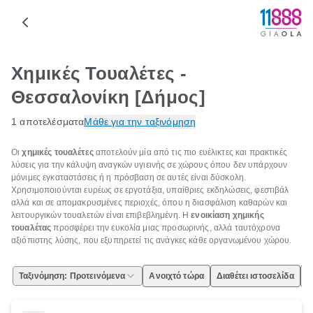
Χημικές Τουαλέτες -
Θεσσαλονίκη [Δήμος]
1 αποτελέσματα
Μάθε για την ταξινόμηση
Οι
χημικές τουαλέτες
αποτελούν μία από τις πιο ευέλικτες και πρακτικές
λύσεις για την κάλυψη αναγκών υγιεινής σε χώρους όπου δεν υπάρχουν
μόνιμες εγκαταστάσεις ή η πρόσβαση σε αυτές είναι δύσκολη.
Χρησιμοποιούνται ευρέως σε εργοτάξια, υπαίθριες εκδηλώσεις, φεστιβάλ
αλλά και σε απομακρυσμένες περιοχές, όπου η διασφάλιση καθαρών και
λειτουργικών τουαλετών είναι επιβεβλημένη. Η
ενοικίαση χημικής
τουαλέτας
προσφέρει την ευκολία μιας προσωρινής, αλλά ταυτόχρονα
αξιόπιστης λύσης, που εξυπηρετεί τις ανάγκες κάθε οργανωμένου χώρου.
Ταξινόμηση: Προτεινόμενα
Ανοιχτό τώρα
Διαθέτει ιστοσελίδα
Ε