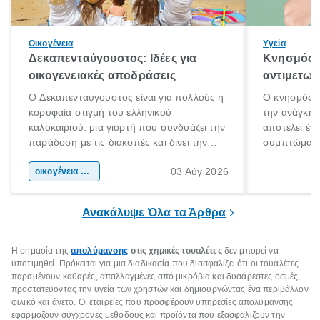
Οικογένεια
Υγεία
Δεκαπενταύγουστος: Ιδέες για
Κνησμός: 
οικογενειακές αποδράσεις
αντιμετωπ
Ο Δεκαπενταύγουστος είναι για πολλούς η
Ο κνησμός ε
κορυφαία στιγμή του ελληνικού
την ανάγκη 
καλοκαιριού: μια γιορτή που συνδυάζει την
αποτελεί έν
παράδοση με τις διακοπές και δίνει την
συμπτώματα
αφορμή για ταξίδια σε κάθε γωνιά της
άνθρωποι κά
03 Αύγ 2026
χώρας. Είτε πρόκειται για λίγες μέρες
οικογένεια & παιδί
πληροφορίες 
ξεγνοιασιάς είτε για μια σύντομη εξόρμηση.
καθώς μπορε
επιμένει για
Ανακάλυψε Όλα τα Άρθρα
Η σημασία της
απολύμανσης
στις χημικές τουαλέτες
δεν μπορεί να
υποτιμηθεί. Πρόκειται για μια διαδικασία που διασφαλίζει ότι οι τουαλέτες
παραμένουν καθαρές, απαλλαγμένες από μικρόβια και δυσάρεστες οσμές,
προστατεύοντας την υγεία των χρηστών και δημιουργώντας ένα περιβάλλον
φιλικό και άνετο. Οι εταιρείες που προσφέρουν υπηρεσίες απολύμανσης
εφαρμόζουν σύγχρονες μεθόδους και προϊόντα που εξασφαλίζουν την