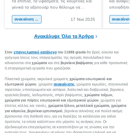
τα έπιπλα, τα υφάσματα, τις κουρτίνες και
και αναψυχής
γενικά τα αξεσουάρ που θέλουμε να
οποιαδήποτε
βάλουμε στον χώρο αυτό. Ξεχνάμε όμως
κάνουμε, θα
17 Νοέ 2025
πόσο πολύ επηρεάζουν οι τοίχοι τη
ανακαίνιση σπιτιού
διάθεση του
ανακα
συνολική εικόνα του δωματίου. Μήπως να
αλλάξεις χρώμα στον τοίχο ή να βρεις
Ανακάλυψε Όλα τα Άρθρα
κάποιες έξυπνες ιδέες για τεχνοτροπίες
τοίχου;
Στον
επαγγελματικό κατάλογο
του 11888 giaola
θα βρεις εύκολα και
γρήγορα όλους τους επαγγελματίες της αγοράς πανελλαδικά που
ειδικεύονται στα
χρώματα
και στα
βερνίκια βαψίματος
για κάθε προσωπική
ή επαγγελματική εργασία που χρειάζεσαι.
Πλαστικά χρώματα, ακρυλικά χρώματα,
χρώματα εσωτερικού και
εξωτερικού χώρου
, χρώματα
ανακαίνισης
, χρώματα κιμωλίας, στεγανωτικά
ταρατσών, υποστρώματα και αστάρια, διαλυτικά και διαβρωτικά, βερνίκια,
εργαλεία βαφής, λαδομπογιές, σπρέι βαψίματος,
χρώματα τοίχων,
χρώματα για πόρτες εσωτερικού και εξωτερικού χώρου
, χρώματα για
έπιπλα, κόλλες και ταινίες,
χρώματα ξύλου, μεταλλικά χρώματα, χρώματα
για κάγκελα, βερνίκια εμποτισμού
, βερνίκια σιλικόνης και πολλά ακόμη
βρίσκονται στη διάθεσή σου, για να διαλέξεις τα κατάλληλα για εσένα
προϊόντα, τα οποία καλύπτουν στο μέγιστο τις ανάγκες σου. Οι
εξειδικευμένοι επαγγελματίες σε κατατοπίζουν με τις γνώσεις και την
εμπειρία τους, προκειμένου να κάνεις την ιδανικότερη επιλογή και να