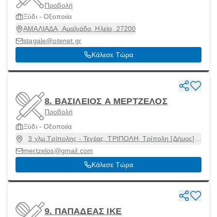
Προβολή
Ξύδι - Οξοποιία
ΑΜΑΛΙΑΔΑ, Αμαλιάδα, Ηλεία, 27200
stagale@otenet.gr
Κάλεσε Τώρα
8. ΒΑΣΙΛΕΙΟΣ Α ΜΕΡΤΖΕΛΟΣ
Προβολή
Ξύδι - Οξοποιία
3 χλμ Τρίπολης - Τεγέας, ΤΡΙΠΟΛΗ, Τρίπολη [Δήμος],
Αρκαδία, 22100
mertzelos@gmail.com
Κάλεσε Τώρα
9. ΠΑΠΑΔΕΑΣ ΙΚΕ