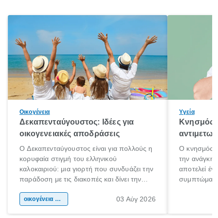
Οικογένεια
Υγεία
Δεκαπενταύγουστος: Ιδέες για
Κνησμός: 
οικογενειακές αποδράσεις
αντιμετωπ
Ο Δεκαπενταύγουστος είναι για πολλούς η
Ο κνησμός ε
κορυφαία στιγμή του ελληνικού
την ανάγκη 
καλοκαιριού: μια γιορτή που συνδυάζει την
αποτελεί έν
παράδοση με τις διακοπές και δίνει την
συμπτώματα
αφορμή για ταξίδια σε κάθε γωνιά της
άνθρωποι κά
03 Αύγ 2026
χώρας. Είτε πρόκειται για λίγες μέρες
οικογένεια & παιδί
πληροφορίες 
ξεγνοιασιάς είτε για μια σύντομη εξόρμηση.
καθώς μπορε