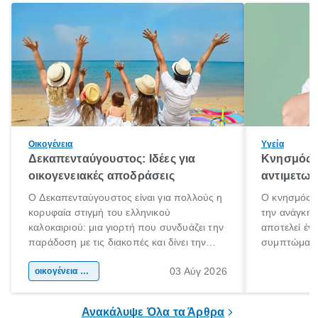
Οικογένεια
Υγεία
Δεκαπενταύγουστος: Ιδέες για
Κνησμός: 
οικογενειακές αποδράσεις
αντιμετωπ
Ο Δεκαπενταύγουστος είναι για πολλούς η
Ο κνησμός ε
κορυφαία στιγμή του ελληνικού
την ανάγκη 
καλοκαιριού: μια γιορτή που συνδυάζει την
αποτελεί έν
παράδοση με τις διακοπές και δίνει την
συμπτώματα
αφορμή για ταξίδια σε κάθε γωνιά της
άνθρωποι κά
03 Αύγ 2026
χώρας. Είτε πρόκειται για λίγες μέρες
οικογένεια & παιδί
πληροφορίες 
ξεγνοιασιάς είτε για μια σύντομη εξόρμηση.
καθώς μπορε
επιμένει για
Ανακάλυψε Όλα τα Άρθρα