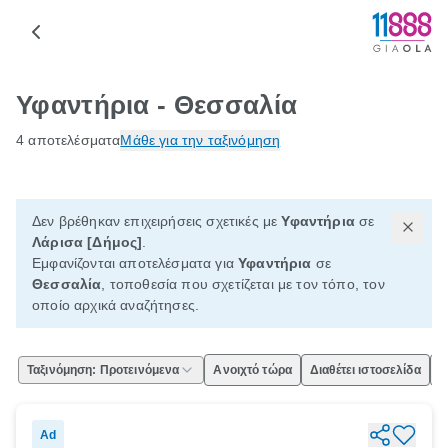
Υφαντήρια - Θεσσαλία
4 αποτελέσματα
Μάθε για την ταξινόμηση
Δεν βρέθηκαν επιχειρήσεις σχετικές με
Υφαντήρια
σε
Λάρισα [Δήμος]
.
Εμφανίζονται αποτελέσματα για
Υφαντήρια
σε
Θεσσαλία
, τοποθεσία που σχετίζεται με τον τόπο, τον
οποίο αρχικά αναζήτησες.
Ταξινόμηση: Προτεινόμενα
Ανοιχτό τώρα
Διαθέτει ιστοσελίδα
Ε
Ad