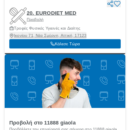
20. EURODIET MED
Προβολή
Τροφές Φυσικές Υγιεινές και Διαίτης
Ικονίου 71, Νέα Σμύρνη, Αττική, 17123
Κάλεσε Τώρα
Προβολή στο 11888 giaola
Προβάλλετε την επιχείρησή σας σήμερα στο 11888 giaola