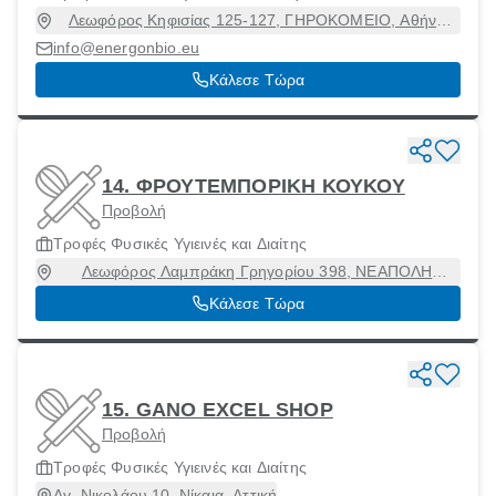
Λεωφόρος Κηφισίας 125-127, ΓΗΡΟΚΟΜΕΙΟ, Αθήνα
[Δήμος], Αττική, 11524
info@energonbio.eu
Κάλεσε Τώρα
14. ΦΡΟΥΤΕΜΠΟΡΙΚΗ ΚΟΥΚΟΥ
Προβολή
Τροφές Φυσικές Υγιεινές και Διαίτης
Λεωφόρος Λαμπράκη Γρηγορίου 398, ΝΕΑΠΟΛΗ
ΝΙΚΑΙΑΣ, Νίκαια, Αττική, 18452
Κάλεσε Τώρα
15. GANO EXCEL SHOP
Προβολή
Τροφές Φυσικές Υγιεινές και Διαίτης
Αγ. Νικολάου 10, Νίκαια, Αττική