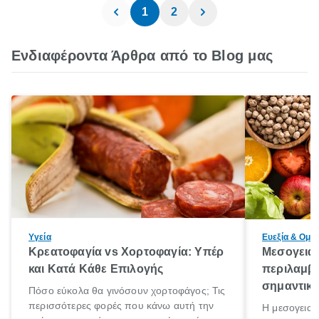
1
2
Ενδιαφέροντα Άρθρα από το Blog μας
Υγεία
Ευεξία & Ομο
Κρεατοφαγία vs Χορτοφαγία: Υπέρ
Μεσογειακ
και Κατά Κάθε Eπιλογής
περιλαμβάν
σημαντικ
Πόσο εύκολα θα γινόσουν χορτοφάγος; Τις
περισσότερες φορές που κάνω αυτή την
Η μεσογειακ