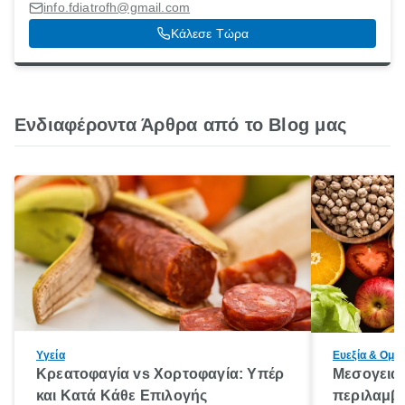
info.fdiatrofh@gmail.com
Κάλεσε Τώρα
Ενδιαφέροντα Άρθρα από το Blog μας
Υγεία
Ευεξία & Ομο
Κρεατοφαγία vs Χορτοφαγία: Υπέρ
Μεσογειακ
και Κατά Κάθε Eπιλογής
περιλαμβάν