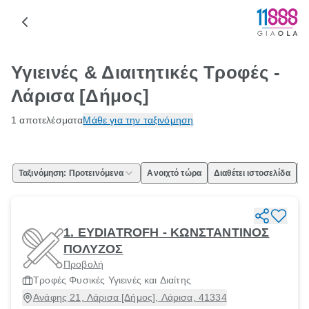
Υγιεινές & Διαιτητικές Τροφές -
Λάρισα [Δήμος]
1 αποτελέσματα
Μάθε για την ταξινόμηση
Ταξινόμηση: Προτεινόμενα
Ανοιχτό τώρα
Διαθέτει ιστοσελίδα
Ε
1. EYDIATROFH - ΚΩΝΣΤΑΝΤΙΝΟΣ
ΠΟΛΥΖΟΣ
Προβολή
Τροφές Φυσικές Υγιεινές και Διαίτης
Ανάφης 21, Λάρισα [Δήμος], Λάρισα, 41334