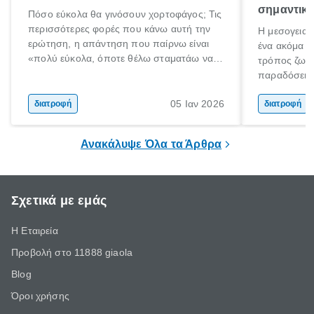
σημαντικ
Πόσο εύκολα θα γινόσουν χορτοφάγος; Τις
περισσότερες φορές που κάνω αυτή την
Η μεσογειακ
ερώτηση, η απάντηση που παίρνω είναι
ένα ακόμα δ
«πολύ εύκολα, όποτε θέλω σταματάω να
τρόπος ζωής
τρώω κρέας». Από όσους το λένε όμως
παραδόσεις 
ελάχιστοι είναι εκείνοι που το εννοούν και
Μεσογείου. 
ακόμα λιγότεροι εκείνοι που το κάνουν. Και
05 Ιαν 2026
διατροφή
και ανεπεξέ
διατροφή
γιατί θα πρέπει όλοι να σταματήσουν να
έχει αναγνω
τρώνε κρέας;
τις πιο υγιε
Ανακάλυψε Όλα τα Άρθρα
Σχετικά με εμάς
Η Εταιρεία
Προβολή στο 11888 giaola
Blog
Όροι χρήσης