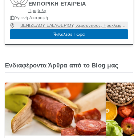
ΕΜΠΟΡΙΚΗ ΕΤΑΙΡΕΙΑ
Προβολή
Υγιεινή Διατροφή
ΒΕΝΙΖΕΛΟΥ ΕΛΕΥΘΕΡΙΟΥ, Χερσόνησος, Ηράκλειο,
70014
Κάλεσε Τώρα
Ενδιαφέροντα Άρθρα από το Blog μας