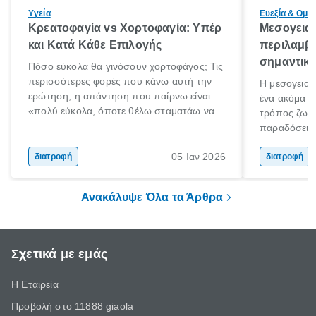
Υγεία
Ευεξία & Ομο
Κρεατοφαγία vs Χορτοφαγία: Υπέρ
Μεσογειακ
και Κατά Κάθε Eπιλογής
περιλαμβάν
σημαντικ
Πόσο εύκολα θα γινόσουν χορτοφάγος; Τις
περισσότερες φορές που κάνω αυτή την
Η μεσογειακ
ερώτηση, η απάντηση που παίρνω είναι
ένα ακόμα δ
«πολύ εύκολα, όποτε θέλω σταματάω να
τρόπος ζωής
τρώω κρέας». Από όσους το λένε όμως
παραδόσεις 
ελάχιστοι είναι εκείνοι που το εννοούν και
Μεσογείου. 
ακόμα λιγότεροι εκείνοι που το κάνουν. Και
05 Ιαν 2026
διατροφή
και ανεπεξέ
διατροφή
γιατί θα πρέπει όλοι να σταματήσουν να
έχει αναγνω
τρώνε κρέας;
τις πιο υγιε
Ανακάλυψε Όλα τα Άρθρα
Σχετικά με εμάς
Η Εταιρεία
Προβολή στο 11888 giaola