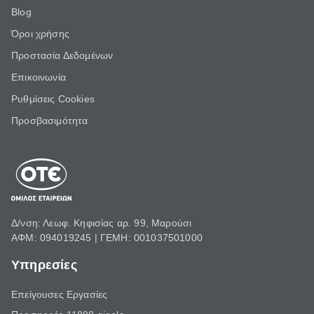
Blog
Όροι χρήσης
Προστασία Δεδομένων
Επικοινωνία
Ρυθμίσεις Cookies
Προσβασιμότητα
Δ/νση: Λεωφ. Κηφισίας αρ. 99, Μαρούσι
ΑΦΜ: 094019245 | ΓΕΜΗ: 001037501000
Υπηρεσίες
Επείγουσες Εργασίες