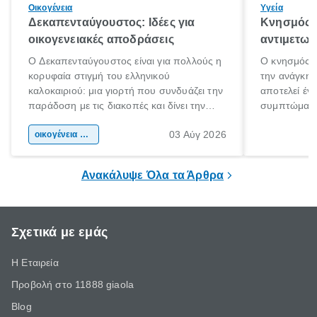
Οικογένεια
Υγεία
Δεκαπενταύγουστος: Ιδέες για
Κνησμός: 
οικογενειακές αποδράσεις
αντιμετωπ
Ο Δεκαπενταύγουστος είναι για πολλούς η
Ο κνησμός ε
κορυφαία στιγμή του ελληνικού
την ανάγκη 
καλοκαιριού: μια γιορτή που συνδυάζει την
αποτελεί έν
παράδοση με τις διακοπές και δίνει την
συμπτώματα
αφορμή για ταξίδια σε κάθε γωνιά της
άνθρωποι κά
03 Αύγ 2026
χώρας. Είτε πρόκειται για λίγες μέρες
οικογένεια & παιδί
πληροφορίες 
ξεγνοιασιάς είτε για μια σύντομη εξόρμηση.
καθώς μπορε
επιμένει για
Ανακάλυψε Όλα τα Άρθρα
Σχετικά με εμάς
Η Εταιρεία
Προβολή στο 11888 giaola
Blog