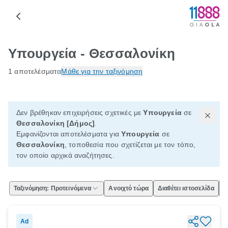
Υπουργεία - Θεσσαλονίκη
1 αποτελέσματα
Μάθε για την ταξινόμηση
Δεν βρέθηκαν επιχειρήσεις σχετικές με
Υπουργεία
σε
Θεσσαλονίκη [Δήμος]
.
Εμφανίζονται αποτελέσματα για
Υπουργεία
σε
Θεσσαλονίκη
, τοποθεσία που σχετίζεται με τον τόπο,
τον οποίο αρχικά αναζήτησες.
Ταξινόμηση: Προτεινόμενα
Ανοιχτό τώρα
Διαθέτει ιστοσελίδα
Ε
Ad