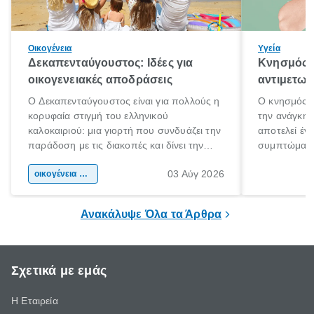
Οικογένεια
Υγεία
Δεκαπενταύγουστος: Ιδέες για
Κνησμός: 
οικογενειακές αποδράσεις
αντιμετωπ
Ο Δεκαπενταύγουστος είναι για πολλούς η
Ο κνησμός ε
κορυφαία στιγμή του ελληνικού
την ανάγκη 
καλοκαιριού: μια γιορτή που συνδυάζει την
αποτελεί έν
παράδοση με τις διακοπές και δίνει την
συμπτώματα
αφορμή για ταξίδια σε κάθε γωνιά της
άνθρωποι κά
03 Αύγ 2026
χώρας. Είτε πρόκειται για λίγες μέρες
οικογένεια & παιδί
πληροφορίες 
ξεγνοιασιάς είτε για μια σύντομη εξόρμηση.
καθώς μπορε
επιμένει για
Ανακάλυψε Όλα τα Άρθρα
Σχετικά με εμάς
Η Εταιρεία