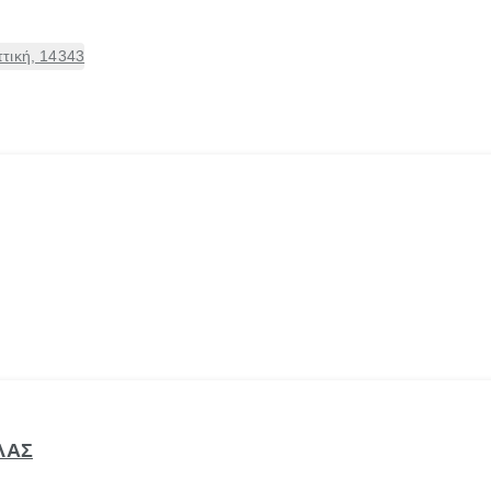
τική, 14343
ΛΑΣ