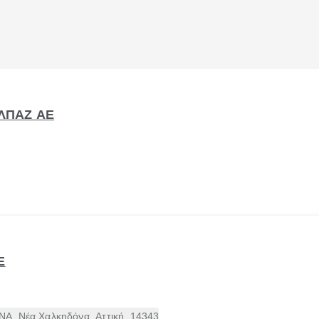
ΕΛΠΑΖ ΑΕ
Ε
Α, Νέα Χαλκηδόνα, Αττική, 14343