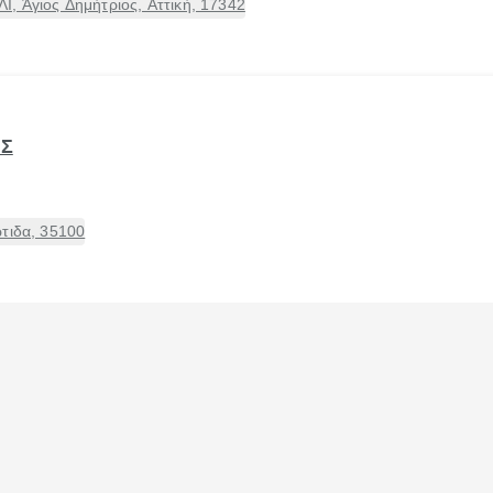
, Άγιος Δημήτριος, Αττική, 17342
ΑΣ
τιδα, 35100