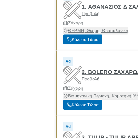
1. ΑΘΑΝΑΣΙΟΣ Δ Σ
Προβολή
Ζάχαρη
ΘΕΡΜΗ, Θέρμη, Θεσσαλονίκη
Κάλεσε Τώρα
Ad
2. BOLERO ΖΑΧΑΡ
Προβολή
Ζάχαρη
Βιομηχανική Περιοχή, Κομοτηνή [Δ
Κάλεσε Τώρα
Ad
3. TULIP - TULIP ΑΒ