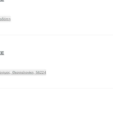
Ροδόπη
ΕΕ
μος, Θεσσαλονίκη, 56224