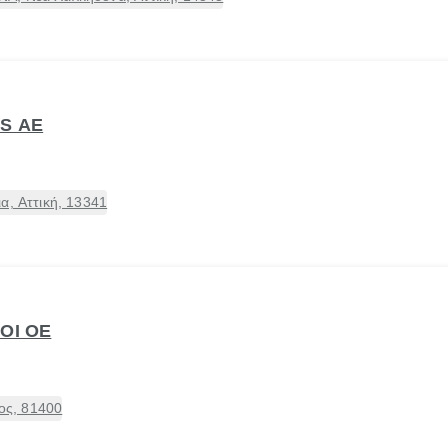
ES ΑΕ
α, Αττική, 13341
ΟΙ ΟΕ
ς, 81400