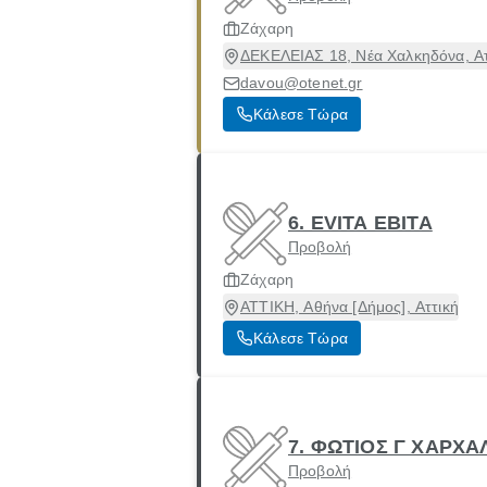
Ζάχαρη
ΔΕΚΕΛΕΙΑΣ 18, Νέα Χαλκηδόνα, Ατ
davou@otenet.gr
Κάλεσε Τώρα
6. EVITA ΕΒΙΤΑ
Προβολή
Ζάχαρη
ΑΤΤΙΚΗ, Αθήνα [Δήμος], Αττική
Κάλεσε Τώρα
7. ΦΩΤΙΟΣ Γ ΧΑΡΧΑ
Προβολή