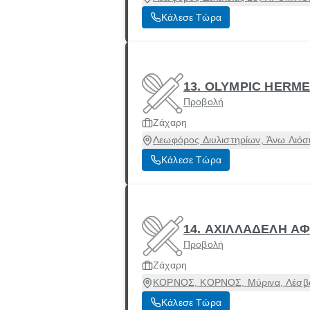
Κάλεσε Τώρα
13. OLYMPIC HERM
Προβολή
Ζάχαρη
Λεωφόρος Διυλιστηρίων, Άνω Λιόσι
Κάλεσε Τώρα
14. ΑΧΙΛΛΑΔΕΛΗ ΑΦ
Προβολή
Ζάχαρη
ΚΟΡΝΟΣ, ΚΟΡΝΟΣ, Μύρινα, Λέσβο
Κάλεσε Τώρα