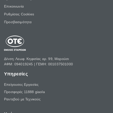
Επικοινωνία
Ρυθμίσεις Cookies
Προσβασιμότητα
Δ/νση: Λεωφ. Κηφισίας αρ. 99, Μαρούσι
ΑΦΜ: 094019245 | ΓΕΜΗ: 001037501000
Υπηρεσίες
Επείγουσες Εργασίες
Προσφορές 11888 giaola
Ραντεβού με Τεχνικούς