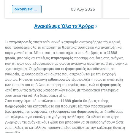
αφορμή για ταξίδια σε κάθε γωνιά της
άνθρωποι κά
03 Αύγ 2026
χώρας. Είτε πρόκειται για λίγες μέρες
οικογένεια & παιδί
πληροφορίες 
ξεγνοιασιάς είτε για μια σύντομη εξόρμηση.
καθώς μπορε
επιμένει για
Ανακάλυψε Όλα τα Άρθρα
Οι
πτηνοτροφές
αποτελούν ειδική κατηγορία διατροφής για πουλερικά,
που προσφέρει όλα τα απαραίτητα θρεπτικά συστατικά για ανάπτυξη και
παραγωγικότητα. Μέσα από τα καταστήματα που θα βρεις στο
11888
giaola
, μπορείς να επιλέξεις
πτηνοτροφές
προσαρμοσμένες στις ανάγκες
των πτηνών σου, εξασφαλίζοντας σωστή αναλογία πρωτεΐνης, βιταμινών και
ιχνοστοιχείων. Οι
ιχθυοτροφές
και οι
ψαροτροφές
απευθύνονται σε
ενυδρεία, ιχθυοτροφεία και ιδιώτες που ασχολούνται με την εκτροφή
ψαριών. Η σωστή επιλογή
ιχθυοτροφών
εξασφαλίζει τη σωστή ανάπτυξη
των ψαριών και τη βελτιστοποίηση της υγείας τους, ενώ οι
ψαροτροφές
καλύπτουν τις ανάγκες διαφορετικών ειδών, με προσεκτικά επιλεγμένα
συστατικά για υψηλή διατροφική αξία.
Στον επαγγελματικό κατάλογο του
11888 giaola
θα βρεις επίσης
πληροφορίες για καταστήματα και προμηθευτές που προσφέρουν
ζωοτροφές
,
πτηνοτροφές
,
ιχθυοτροφές
και
ψαροτροφές
, με διευθύνσεις
και τηλέφωνα για εύκολη και γρήγορη αναζήτηση. Οι ειδικοί στον χώρο
γνωρίζουν τις ανάγκες κάθε ζώου και μπορούν να σε καθοδηγήσουν ώστε
να επιλέξεις τα κατάλληλα προϊόντα, εξασφαλίζοντας την καλύτερη δυνατή