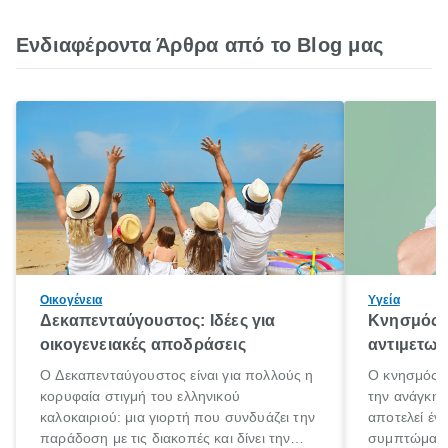
Ενδιαφέροντα Άρθρα από το Blog μας
Οικογένεια
Υγεία
Δεκαπενταύγουστος: Ιδέες για
Κνησμός: 
οικογενειακές αποδράσεις
αντιμετωπ
Ο Δεκαπενταύγουστος είναι για πολλούς η
Ο κνησμός ε
κορυφαία στιγμή του ελληνικού
την ανάγκη 
καλοκαιριού: μια γιορτή που συνδυάζει την
αποτελεί έν
παράδοση με τις διακοπές και δίνει την
συμπτώματα